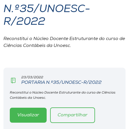
N.º35/UNOESC-
I.nova
R/2022
Diplomados
Reconstitui o Núcleo Docente Estruturante do curso de
Ciências Contábeis da Unoesc.
Cultura
CPA
23/03/2022
Biblioteca
PORTARIA N.º35/UNOESC-R/2022
Reconstitui o Núcleo Docente Estruturante do curso de Ciências
Editora
Contábeis da Unoesc.
Rádio
Visualizar
Compartilhar