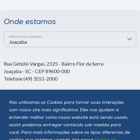
Onde estamos
Selecione o campus
Rua Getúlio Vargas, 2125 - Bairro Flor da Serra
Joaçaba - SC - CEP 89600-000
Telefone (49) 3551-2000
Siga a Unoesc
Nós utilizamos os Cookies para tornar suas interações
com nosso site mais significativa. Eles nos ajudam a
entender melhor como nosso website está sendo usado,
assim podemos entregar conteúdo sob medida para
você. Para mais informações sobre os tipos diferentes de