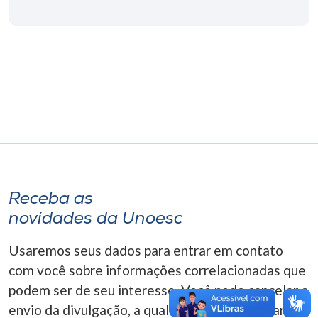
Museu
Unoesc
Store
Selecione
o idioma
Receba as
A+
novidades da Unoesc
A-
Usaremos seus dados para entrar em contato
com você sobre informações correlacionadas que
podem ser de seu interesse. Você pode cancelar o
envio da divulgação, a qualquer momento. Para