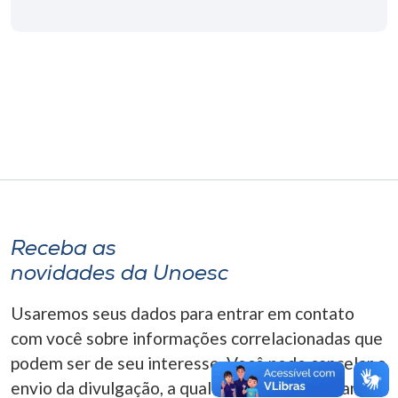
Museu
Unoesc
Store
Selecione
o idioma
Receba as
A+
novidades da Unoesc
A-
Usaremos seus dados para entrar em contato
com você sobre informações correlacionadas que
podem ser de seu interesse. Você pode cancelar o
envio da divulgação, a qualquer momento. Para