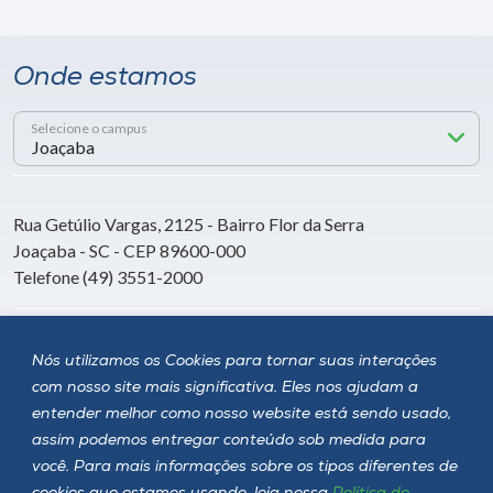
Onde estamos
Selecione o campus
Rua Getúlio Vargas, 2125 - Bairro Flor da Serra
Joaçaba - SC - CEP 89600-000
Telefone (49) 3551-2000
Siga a Unoesc
Nós utilizamos os Cookies para tornar suas interações
com nosso site mais significativa. Eles nos ajudam a
entender melhor como nosso website está sendo usado,
assim podemos entregar conteúdo sob medida para
você. Para mais informações sobre os tipos diferentes de