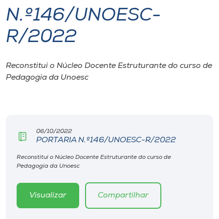
N.º146/UNOESC-
I.nova
R/2022
Diplomados
Reconstitui o Núcleo Docente Estruturante do curso de
Pedagogia da Unoesc
Cultura
CPA
06/10/2022
Biblioteca
PORTARIA N.º146/UNOESC-R/2022
Reconstitui o Núcleo Docente Estruturante do curso de
Editora
Pedagogia da Unoesc
Rádio
Visualizar
Compartilhar