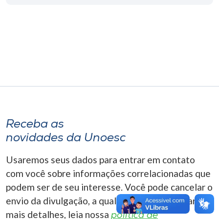
Museu
Unoesc
Store
Selecione
o idioma
Receba as
novidades da Unoesc
A+
A-
Usaremos seus dados para entrar em contato
com você sobre informações correlacionadas que
podem ser de seu interesse. Você pode cancelar o
envio da divulgação, a qualquer momento. Para
mais detalhes, leia nossa
política de