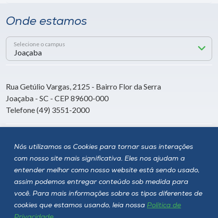
Onde estamos
Selecione o campus
Rua Getúlio Vargas, 2125 - Bairro Flor da Serra
Joaçaba - SC - CEP 89600-000
Telefone (49) 3551-2000
Siga a Unoesc
Nós utilizamos os Cookies para tornar suas interações
com nosso site mais significativa. Eles nos ajudam a
entender melhor como nosso website está sendo usado,
assim podemos entregar conteúdo sob medida para
você. Para mais informações sobre os tipos diferentes de
cookies que estamos usando, leia nossa
Política de
Privacidade
.