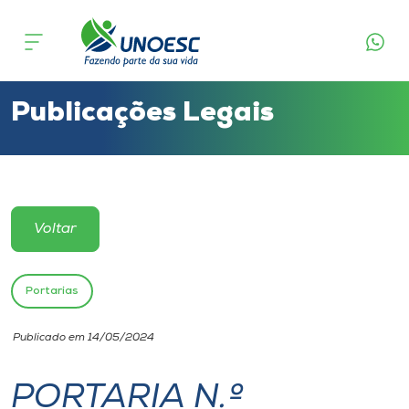
Cursos
Onde estamos
Publicações Legais
Pesquisa
Atendimento ao Estudante
Voltar
Portal de Ensino
Portarias
A
Publicado em 14/05/2024
Unoesc
PORTARIA N.º
Internacionalização