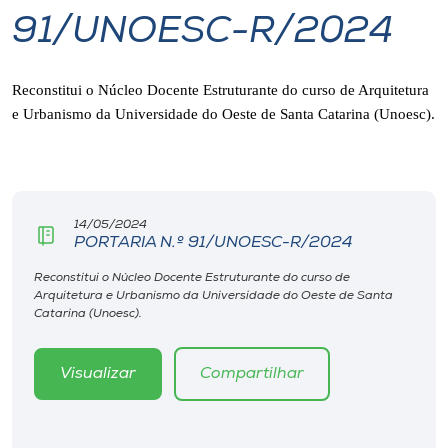
91/UNOESC-R/2024
I.nova
Reconstitui o Núcleo Docente Estruturante do curso de Arquitetura
Diplomados
e Urbanismo da Universidade do Oeste de Santa Catarina (Unoesc).
Cultura
CPA
14/05/2024
PORTARIA N.º 91/UNOESC-R/2024
Biblioteca
Reconstitui o Núcleo Docente Estruturante do curso de
Arquitetura e Urbanismo da Universidade do Oeste de Santa
Catarina (Unoesc).
Editora
Visualizar
Compartilhar
Rádio