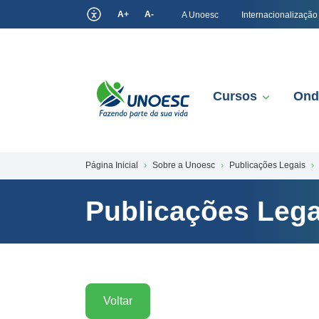
A+
A-
A Unoesc
Internacionalização
Cursos
Ond
Página Inicial
Sobre a Unoesc
Publicações Legais
Publicações Lega
Voltar