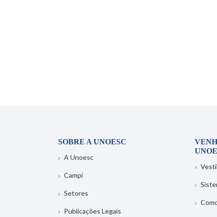
SOBRE A UNOESC
VENH
UNOE
A Unoesc
Vesti
Campi
Sist
Setores
Como
Publicações Legais