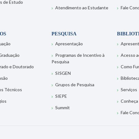
s de Estudo
Atendimento ao Estudante
Fale Con
OS
PESQUISA
BIBLIO
uação
Apresentação
Apresen
Graduação
Programas de Incentivo à
Acesso a
Pesquisa
rado e Doutorado
Como Fu
SISGEN
nsão
Bibliotec
Grupos de Pesquisa
os Técnicos
Serviços
SIEPE
gios
Conheça 
Summit
Fale Con