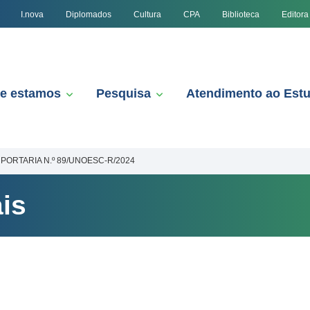
I.nova
Diplomados
Cultura
CPA
Biblioteca
Editora
e estamos
Pesquisa
Atendimento ao Est
PORTARIA N.º 89/UNOESC-R/2024
is