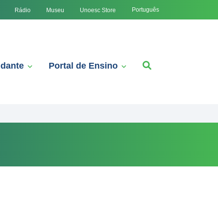
Português
Rádio
Museu
Unoesc Store
udante
Portal de Ensino