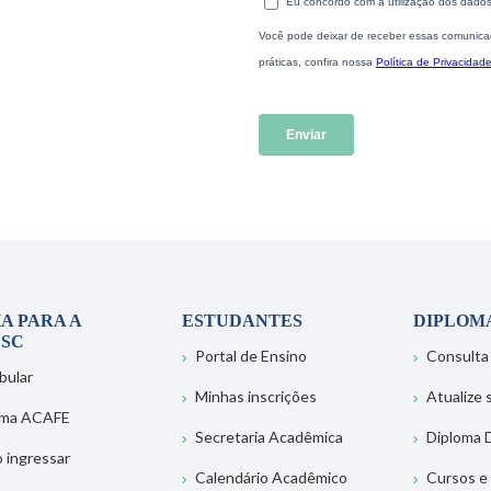
A PARA A
ESTUDANTES
DIPLOM
SC
Portal de Ensino
Consulta
bular
Minhas inscrições
Atualize
ema ACAFE
Secretaria Acadêmica
Diploma D
 ingressar
Calendário Acadêmico
Cursos e