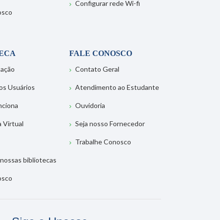
Configurar rede Wi-fi
osco
TECA
FALE CONOSCO
tação
Contato Geral
os Usuários
Atendimento ao Estudante
nciona
Ouvidoria
a Virtual
Seja nosso Fornecedor
Trabalhe Conosco
nossas bibliotecas
osco