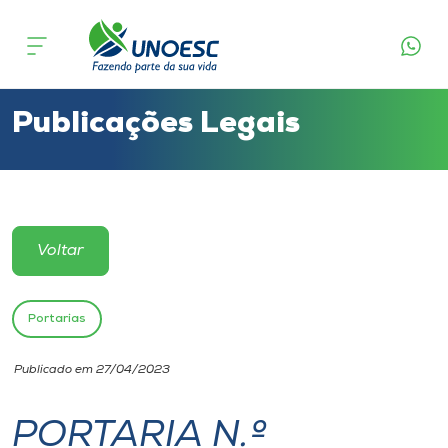
Cursos
Onde estamos
Publicações Legais
Pesquisa
Atendimento ao Estudante
Voltar
Portal de Ensino
Portarias
A
Publicado em 27/04/2023
Unoesc
PORTARIA N.º
Internacionalização