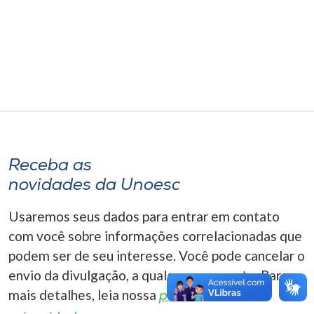
Museu
Unoesc
Store
Selecione
o idioma
Receba as
novidades da Unoesc
A+
Usaremos seus dados para entrar em contato
A-
com você sobre informações correlacionadas que
podem ser de seu interesse. Você pode cancelar o
envio da divulgação, a qualquer momento. Para
mais detalhes, leia nossa
política de