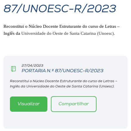
87/UNOESC-R/2023
I.nova
Reconstitui o Núcleo Docente Estruturante do curso de Letras –
Diplomados
Inglês da
Universidade do Oeste de Santa Catarina (Unoesc).
Cultura
CPA
27/04/2023
PORTARIA N.º 87/UNOESC-R/2023
Biblioteca
Reconstitui o Núcleo Docente Estruturante do curso de Letras –
Inglês da Universidade do Oeste de Santa Catarina (Unoesc).
Editora
Visualizar
Compartilhar
Rádio