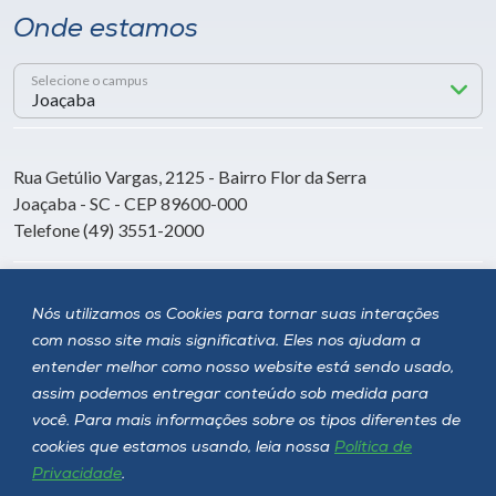
Onde estamos
Selecione o campus
Rua Getúlio Vargas, 2125 - Bairro Flor da Serra
Joaçaba - SC - CEP 89600-000
Telefone (49) 3551-2000
Siga a Unoesc
Nós utilizamos os Cookies para tornar suas interações
com nosso site mais significativa. Eles nos ajudam a
entender melhor como nosso website está sendo usado,
assim podemos entregar conteúdo sob medida para
você. Para mais informações sobre os tipos diferentes de
cookies que estamos usando, leia nossa
Política de
Privacidade
.