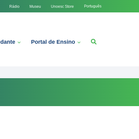
Português
Rádio
Museu
Unoesc Store
udante
Portal de Ensino