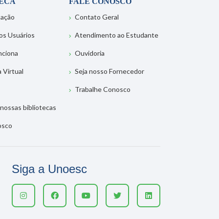
TECA
FALE CONOSCO
tação
Contato Geral
os Usuários
Atendimento ao Estudante
nciona
Ouvidoria
a Virtual
Seja nosso Fornecedor
Trabalhe Conosco
nossas bibliotecas
osco
Siga a Unoesc