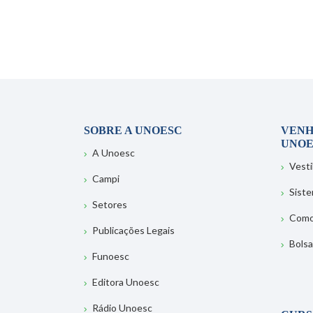
SOBRE A UNOESC
VENH
UNOE
A Unoesc
Vesti
Campi
Sist
Setores
Como
Publicações Legais
Bolsa
Funoesc
Editora Unoesc
Rádio Unoesc