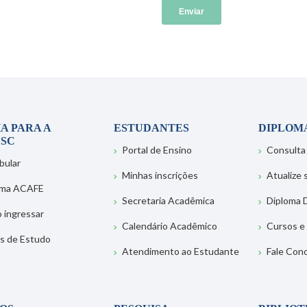
A PARA A
ESTUDANTES
DIPLOM
SC
Portal de Ensino
Consulta
bular
Minhas inscrições
Atualize
ema ACAFE
Secretaria Acadêmica
Diploma D
 ingressar
Calendário Acadêmico
Cursos e
s de Estudo
Atendimento ao Estudante
Fale Con