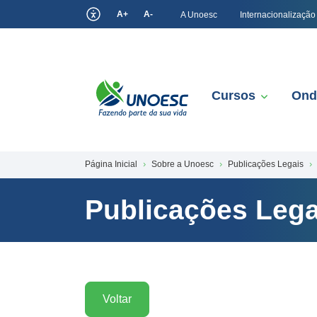
A+
A-
A Unoesc
Internacionalização
Cursos
Ond
Página Inicial
Sobre a Unoesc
Publicações Legais
Publicações Lega
Voltar