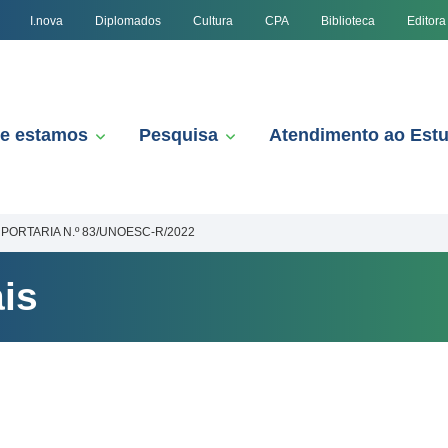
I.nova
Diplomados
Cultura
CPA
Biblioteca
Editora
e estamos
Pesquisa
Atendimento ao Est
PORTARIA N.º 83/UNOESC-R/2022
is