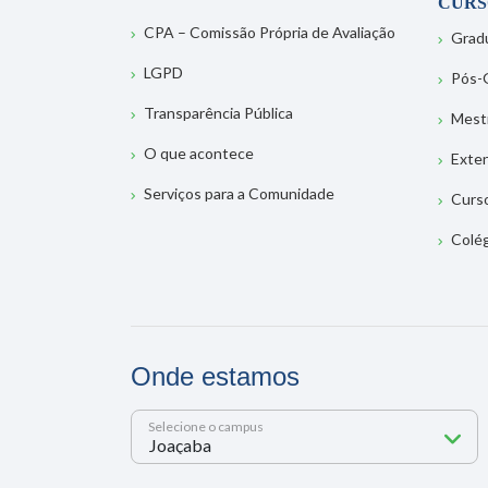
CURS
CPA – Comissão Própria de Avaliação
Grad
LGPD
Pós-
Transparência Pública
Mest
O que acontece
Exte
Serviços para a Comunidade
Curs
Colé
Onde estamos
Selecione o campus