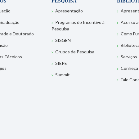
OS
PESQUISA
BIBLIO
uação
Apresentação
Apresen
Graduação
Programas de Incentivo à
Acesso a
Pesquisa
rado e Doutorado
Como Fu
SISGEN
nsão
Bibliotec
Grupos de Pesquisa
os Técnicos
Serviços
SIEPE
gios
Conheça 
Summit
Fale Con