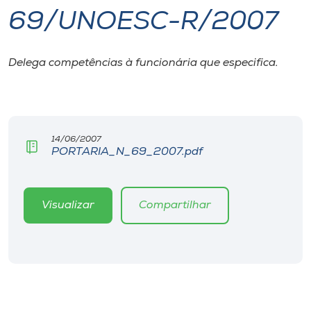
69/UNOESC-R/2007
I.nova
Delega competências à funcionária que especifica.
Diplomados
Cultura
14/06/2007
PORTARIA_N_69_2007.pdf
CPA
Biblioteca
Visualizar
Compartilhar
Editora
Rádio