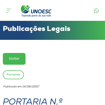
Cursos
Onde estamos
Publicações Legais
Pesquisa
Atendimento ao Estudante
Voltar
Portal de Ensino
Portarias
A
Publicado em 14/06/2007
Unoesc
PORTARIA N.º
Internacionalização