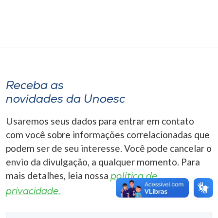
Museu
Unoesc
Store
Receba as
Selecione
novidades da Unoesc
o idioma
Usaremos seus dados para entrar em contato
com você sobre informações correlacionadas que
A+
podem ser de seu interesse. Você pode cancelar o
A-
envio da divulgação, a qualquer momento. Para
mais detalhes, leia nossa
política de
privacidade.