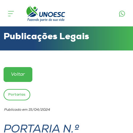
Cursos
Onde estamos
Publicações Legais
Pesquisa
Atendimento ao Estudante
Voltar
Portal de Ensino
Portarias
A
Publicado em 15/04/2024
Unoesc
PORTARIA N.º
Internacionalização