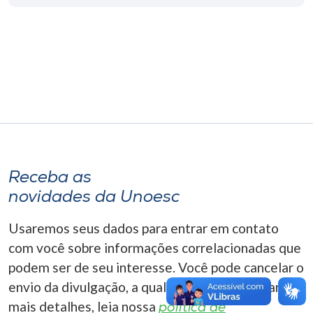
Museu
Unoesc
Store
Selecione
o idioma
Receba as
novidades da Unoesc
A+
A-
Usaremos seus dados para entrar em contato
com você sobre informações correlacionadas que
podem ser de seu interesse. Você pode cancelar o
envio da divulgação, a qualquer momento. Para
mais detalhes, leia nossa
política de