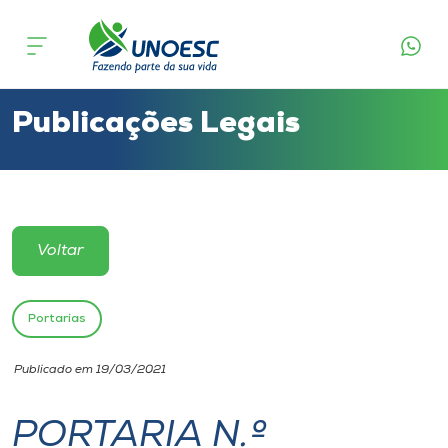
Cursos
Onde estamos
Publicações Legais
Pesquisa
Atendimento ao Estudante
Voltar
Portal de Ensino
Portarias
A
Publicado em 19/03/2021
Unoesc
PORTARIA N.º
Internacionalização