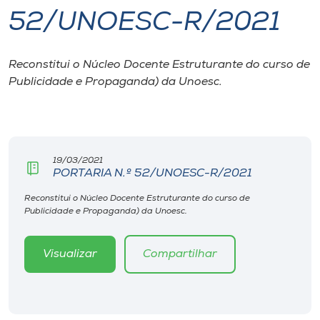
52/UNOESC-R/2021
I.nova
Reconstitui o Núcleo Docente Estruturante do curso de
Diplomados
Publicidade e Propaganda) da Unoesc.
Cultura
CPA
19/03/2021
PORTARIA N.º 52/UNOESC-R/2021
Biblioteca
Reconstitui o Núcleo Docente Estruturante do curso de
Publicidade e Propaganda) da Unoesc.
Editora
Visualizar
Compartilhar
Rádio