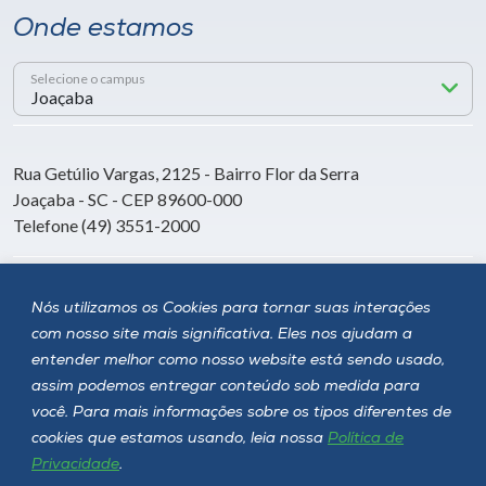
Onde estamos
Selecione o campus
Rua Getúlio Vargas, 2125 - Bairro Flor da Serra
Joaçaba - SC - CEP 89600-000
Telefone (49) 3551-2000
Siga a Unoesc
Nós utilizamos os Cookies para tornar suas interações
com nosso site mais significativa. Eles nos ajudam a
entender melhor como nosso website está sendo usado,
assim podemos entregar conteúdo sob medida para
você. Para mais informações sobre os tipos diferentes de
cookies que estamos usando, leia nossa
Política de
Privacidade
.