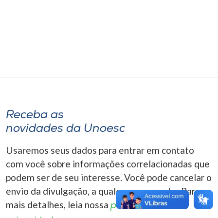
Museu
Unoesc
Store
Selecione
o idioma
Receba as
novidades da Unoesc
A+
Usaremos seus dados para entrar em contato
A-
com você sobre informações correlacionadas que
podem ser de seu interesse. Você pode cancelar o
envio da divulgação, a qualquer momento. Para
mais detalhes, leia nossa
política de