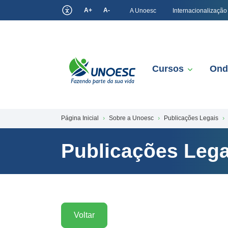
A+
A-
A Unoesc
Internacionalização
Cursos
Ond
Página Inicial
Sobre a Unoesc
Publicações Legais
Publicações Lega
Voltar