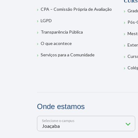
CURS
CPA – Comissão Própria de Avaliação
Grad
LGPD
Pós-
Transparência Pública
Mest
O que acontece
Exte
Serviços para a Comunidade
Curs
Colé
Onde estamos
Selecione o campus