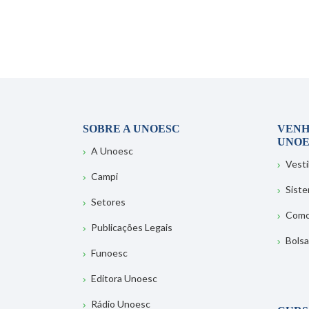
SOBRE A UNOESC
VENH
UNOE
A Unoesc
Vesti
Campi
Sist
Setores
Como
Publicações Legais
Bolsa
Funoesc
Editora Unoesc
Rádio Unoesc