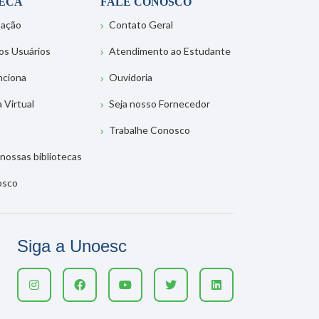
TECA
FALE CONOSCO
tação
Contato Geral
os Usuários
Atendimento ao Estudante
nciona
Ouvidoria
a Virtual
Seja nosso Fornecedor
Trabalhe Conosco
nossas bibliotecas
osco
Siga a Unoesc