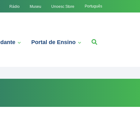
Português
Rádio
Museu
Unoesc Store
udante
Portal de Ensino