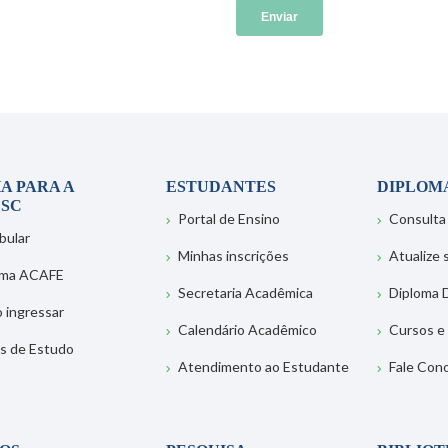
A PARA A
ESTUDANTES
DIPLOM
SC
Portal de Ensino
Consulta
bular
Minhas inscrições
Atualize
ema ACAFE
Secretaria Acadêmica
Diploma D
 ingressar
Calendário Acadêmico
Cursos e
s de Estudo
Atendimento ao Estudante
Fale Con