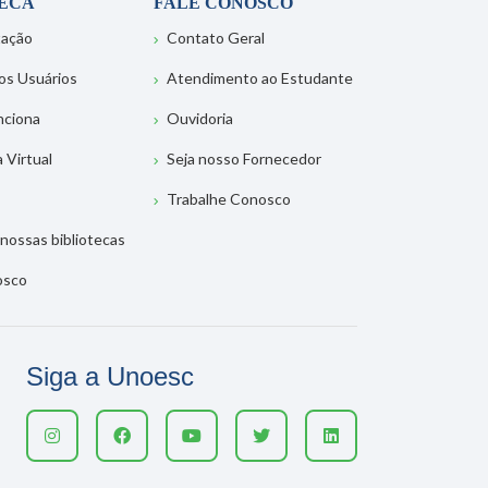
TECA
FALE CONOSCO
tação
Contato Geral
os Usuários
Atendimento ao Estudante
nciona
Ouvidoria
a Virtual
Seja nosso Fornecedor
Trabalhe Conosco
nossas bibliotecas
osco
Siga a Unoesc