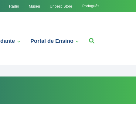
Português
Rádio
Museu
Unoesc Store
udante
Portal de Ensino