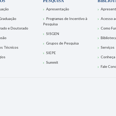
OS
PESQUISA
BIBLIO
uação
Apresentação
Apresen
Graduação
Programas de Incentivo à
Acesso a
Pesquisa
rado e Doutorado
Como Fu
SISGEN
nsão
Bibliotec
Grupos de Pesquisa
os Técnicos
Serviços
SIEPE
gios
Conheça 
Summit
Fale Con