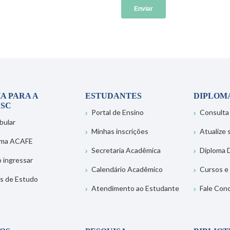
A PARA A
ESTUDANTES
DIPLOM
SC
Portal de Ensino
Consulta
bular
Minhas inscrições
Atualize
ema ACAFE
Secretaria Acadêmica
Diploma D
 ingressar
Calendário Acadêmico
Cursos e
s de Estudo
Atendimento ao Estudante
Fale Con