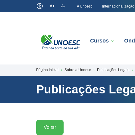
A+
A-
A Unoesc
Internacionalização
Cursos
Ond
Página Inicial
Sobre a Unoesc
Publicações Legais
Publicações Lega
Voltar