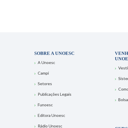
SOBRE A UNOESC
VENH
UNOE
A Unoesc
Vesti
Campi
Sist
Setores
Como
Publicações Legais
Bolsa
Funoesc
Editora Unoesc
Rádio Unoesc