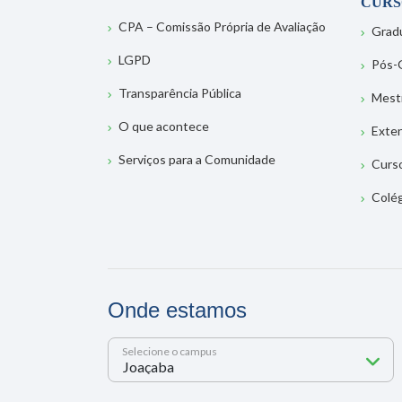
CURS
CPA – Comissão Própria de Avaliação
Grad
LGPD
Pós-
Transparência Pública
Mest
O que acontece
Exte
Serviços para a Comunidade
Curs
Colé
Onde estamos
Selecione o campus