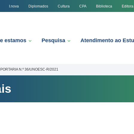
I.nova
Diplomados
Cultura
CPA
Biblioteca
Editora
e estamos
Pesquisa
Atendimento ao Est
PORTARIA N.º 36/UNOESC-R/2021
is