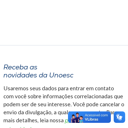
Museu
Unoesc
Store
Selecione
o idioma
Receba as
novidades da Unoesc
A+
Usaremos seus dados para entrar em contato
A-
com você sobre informações correlacionadas que
podem ser de seu interesse. Você pode cancelar o
envio da divulgação, a qualquer momento. Para
mais detalhes, leia nossa
política de