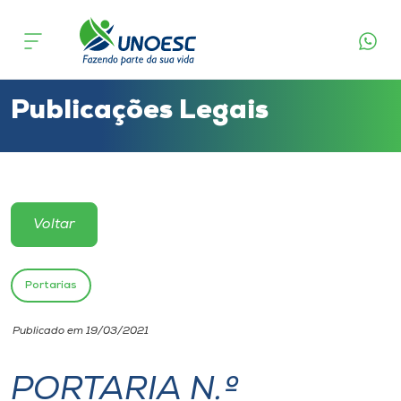
Cursos
Onde estamos
Publicações Legais
Pesquisa
Atendimento ao Estudante
Voltar
Portal de Ensino
Portarias
A
Publicado em 19/03/2021
Unoesc
PORTARIA N.º
Internacionalização