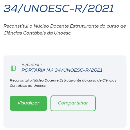
34/UNOESC-R/2021
I.nova
Reconstitui o Núcleo Docente Estruturante do curso de
Diplomados
Ciências Contábeis da Unoesc.
Cultura
CPA
19/03/2021
PORTARIA N.º 34/UNOESC-R/2021
Biblioteca
Reconstitui o Núcleo Docente Estruturante do curso de Ciências
Contábeis da Unoesc.
Editora
Visualizar
Compartilhar
Rádio