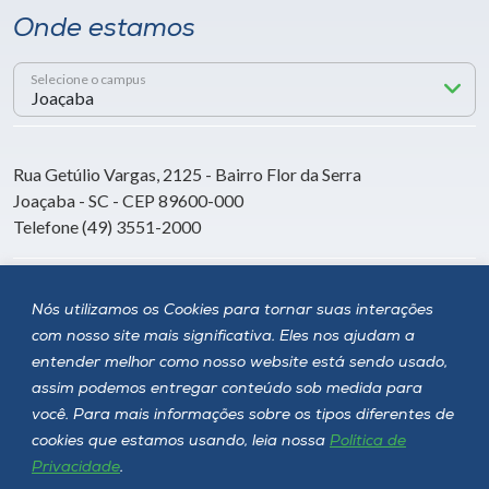
Onde estamos
Selecione o campus
Rua Getúlio Vargas, 2125 - Bairro Flor da Serra
Joaçaba - SC - CEP 89600-000
Telefone (49) 3551-2000
Siga a Unoesc
Nós utilizamos os Cookies para tornar suas interações
com nosso site mais significativa. Eles nos ajudam a
entender melhor como nosso website está sendo usado,
assim podemos entregar conteúdo sob medida para
você. Para mais informações sobre os tipos diferentes de
cookies que estamos usando, leia nossa
Política de
Privacidade
.