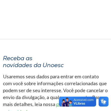
Museu
Unoesc
Store
Selecione
o idioma
Receba as
novidades da Unoesc
A+
Usaremos seus dados para entrar em contato
A-
com você sobre informações correlacionadas que
podem ser de seu interesse. Você pode cancelar o
envio da divulgação, a qualquer momento. Para
mais detalhes, leia nossa
política de