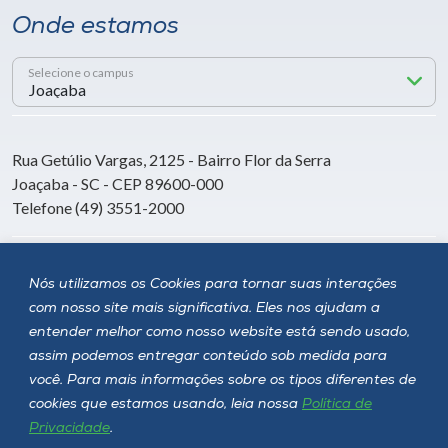
Onde estamos
Selecione o campus
Rua Getúlio Vargas, 2125 - Bairro Flor da Serra
Joaçaba - SC - CEP 89600-000
Telefone (49) 3551-2000
Siga a Unoesc
Nós utilizamos os Cookies para tornar suas interações
com nosso site mais significativa. Eles nos ajudam a
entender melhor como nosso website está sendo usado,
assim podemos entregar conteúdo sob medida para
você. Para mais informações sobre os tipos diferentes de
cookies que estamos usando, leia nossa
Política de
Privacidade
.