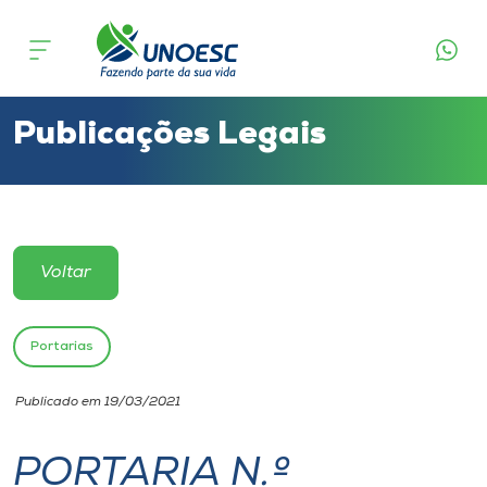
Cursos
Onde estamos
Publicações Legais
Pesquisa
Atendimento ao Estudante
Voltar
Portal de Ensino
Portarias
A
Publicado em 19/03/2021
Unoesc
PORTARIA N.º
Internacionalização