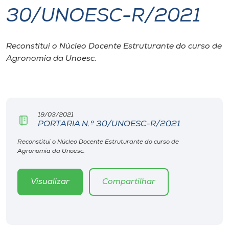
30/UNOESC-R/2021
I.nova
Reconstitui o Núcleo Docente Estruturante do curso de
Diplomados
Agronomia da Unoesc.
Cultura
CPA
19/03/2021
PORTARIA N.º 30/UNOESC-R/2021
Biblioteca
Reconstitui o Núcleo Docente Estruturante do curso de
Agronomia da Unoesc.
Editora
Visualizar
Compartilhar
Rádio