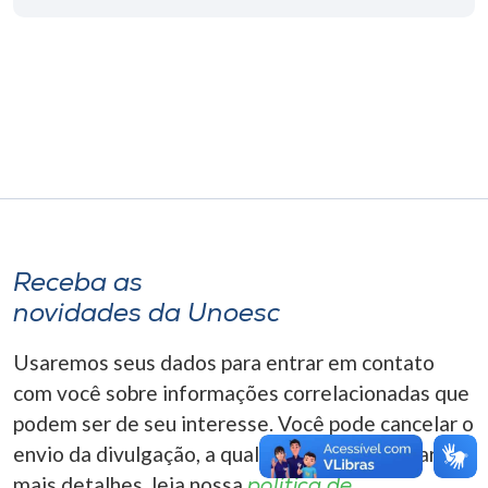
Museu
Unoesc
Store
Selecione
o idioma
Receba as
novidades da Unoesc
A+
A-
Usaremos seus dados para entrar em contato
com você sobre informações correlacionadas que
podem ser de seu interesse. Você pode cancelar o
envio da divulgação, a qualquer momento. Para
mais detalhes, leia nossa
política de