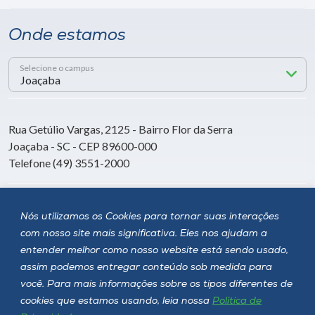
Onde estamos
Selecione o campus
Rua Getúlio Vargas, 2125 - Bairro Flor da Serra
Joaçaba - SC - CEP 89600-000
Telefone (49) 3551-2000
Siga a Unoesc
Nós utilizamos os Cookies para tornar suas interações
com nosso site mais significativa. Eles nos ajudam a
entender melhor como nosso website está sendo usado,
assim podemos entregar conteúdo sob medida para
você. Para mais informações sobre os tipos diferentes de
cookies que estamos usando, leia nossa
Política de