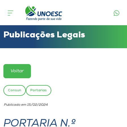
Cursos
Onde estamos
Publicações Legais
Pesquisa
Atendimento ao Estudante
Voltar
Portal de Ensino
Consun
Portarias
A
Publicado em 15/02/2024
Unoesc
PORTARIA N.º
Internacionalização