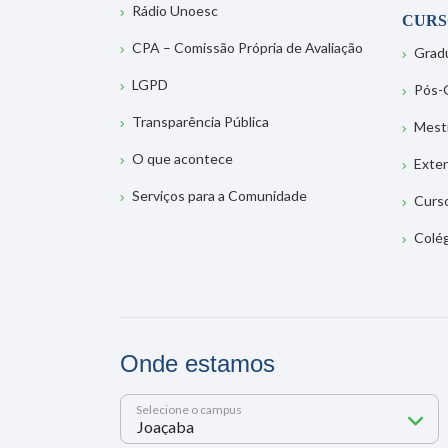
Rádio Unoesc
CURS
CPA – Comissão Própria de Avaliação
Grad
LGPD
Pós-
Transparência Pública
Mest
O que acontece
Exte
Serviços para a Comunidade
Curs
Colé
Onde estamos
Selecione o campus