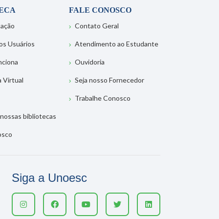
TECA
FALE CONOSCO
tação
Contato Geral
os Usuários
Atendimento ao Estudante
nciona
Ouvidoria
a Virtual
Seja nosso Fornecedor
Trabalhe Conosco
nossas bibliotecas
osco
Siga a Unoesc