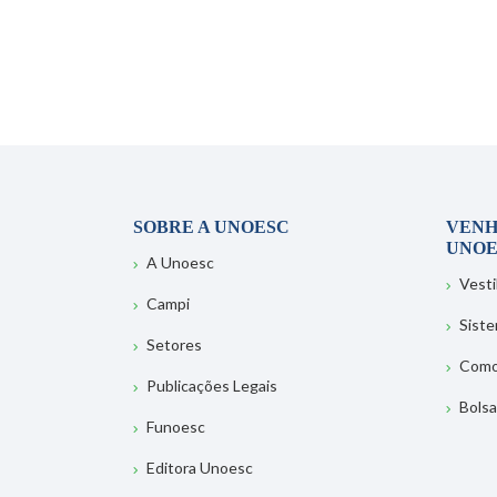
SOBRE A UNOESC
VENH
UNOE
A Unoesc
Vesti
Campi
Sist
Setores
Como
Publicações Legais
Bolsa
Funoesc
Editora Unoesc