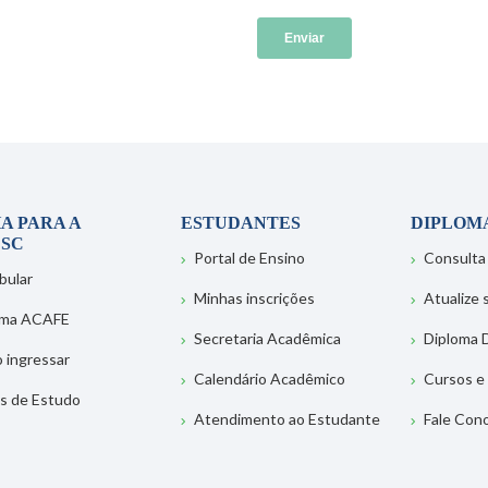
A PARA A
ESTUDANTES
DIPLOM
SC
Portal de Ensino
Consulta
bular
Minhas inscrições
Atualize
ema ACAFE
Secretaria Acadêmica
Diploma D
 ingressar
Calendário Acadêmico
Cursos e
s de Estudo
Atendimento ao Estudante
Fale Con