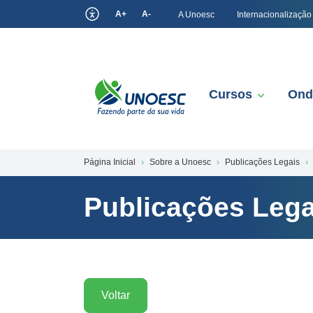
A+
A-
A Unoesc
Internacionalização
Cursos
Ond
Página Inicial
Sobre a Unoesc
Publicações Legais
Publicações Lega
Voltar