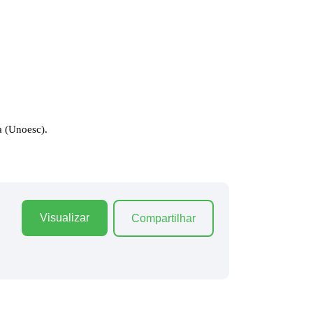
a (Unoesc).
Visualizar
Compartilhar