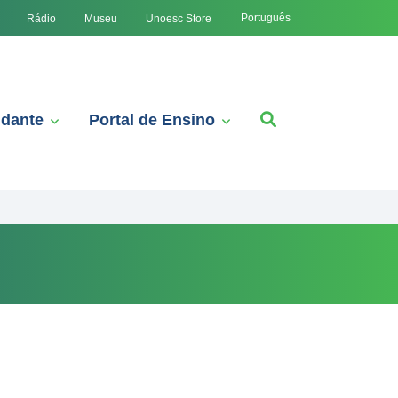
Português
Rádio
Museu
Unoesc Store
udante
Portal de Ensino