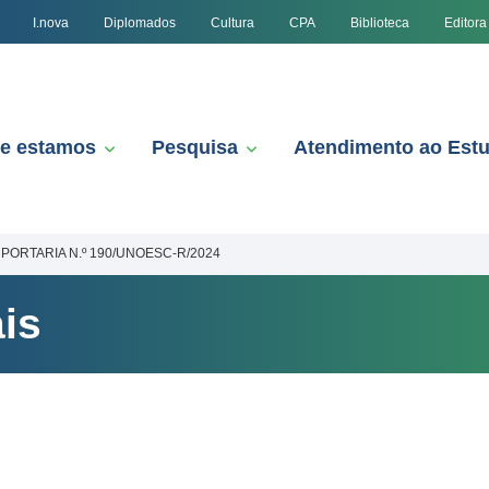
I.nova
Diplomados
Cultura
CPA
Biblioteca
Editora
e estamos
Pesquisa
Atendimento ao Est
PORTARIA N.º 190/UNOESC-R/2024
is