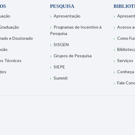
OS
PESQUISA
BIBLIO
uação
Apresentação
Apresen
Graduação
Programas de Incentivo à
Acesso a
Pesquisa
rado e Doutorado
Como Fu
SISGEN
nsão
Bibliotec
Grupos de Pesquisa
os Técnicos
Serviços
SIEPE
gios
Conheça 
Summit
Fale Con