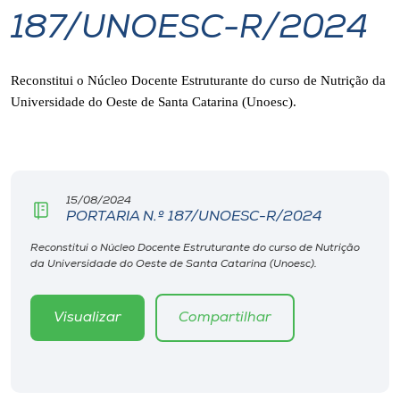
187/UNOESC-R/2024
I.nova
Reconstitui o Núcleo Docente Estruturante do curso de Nutrição da
Diplomados
Universidade do Oeste de Santa Catarina (Unoesc).
Cultura
CPA
15/08/2024
PORTARIA N.º 187/UNOESC-R/2024
Biblioteca
Reconstitui o Núcleo Docente Estruturante do curso de Nutrição
da Universidade do Oeste de Santa Catarina (Unoesc).
Editora
Visualizar
Compartilhar
Rádio