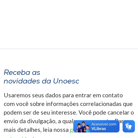
Museu
Unoesc
Store
Selecione
o idioma
Receba as
novidades da Unoesc
A+
Usaremos seus dados para entrar em contato
A-
com você sobre informações correlacionadas que
podem ser de seu interesse. Você pode cancelar o
envio da divulgação, a qualquer momento. Para
mais detalhes, leia nossa
política de