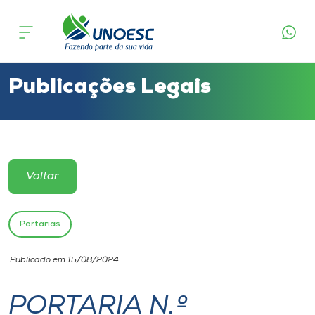
Cursos
Onde estamos
Publicações Legais
Pesquisa
Atendimento ao Estudante
Voltar
Portal de Ensino
Portarias
A
Publicado em 15/08/2024
Unoesc
PORTARIA N.º
Internacionalização