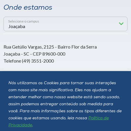
Onde estamos
Selecione o campus
Rua Getúlio Vargas, 2125 - Bairro Flor da Serra
Joaçaba - SC - CEP 89600-000
Telefone (49) 3551-2000
Siga a Unoesc
Nós utilizamos os Cookies para tornar suas interações
com nosso site mais significativa. Eles nos ajudam a
entender melhor como nosso website está sendo usado,
assim podemos entregar conteúdo sob medida para
você. Para mais informações sobre os tipos diferentes de
cookies que estamos usando, leia nossa
Política de
Privacidade
.