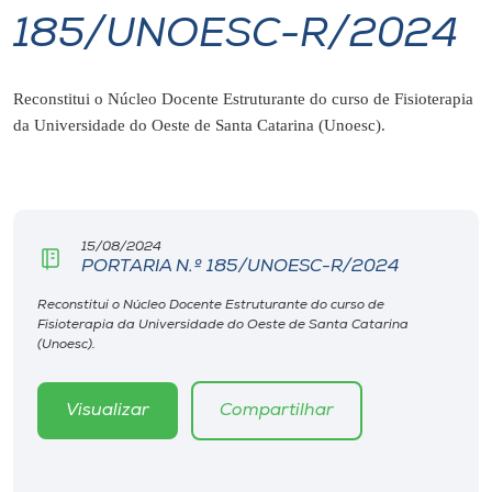
185/UNOESC-R/2024
I.nova
Reconstitui o Núcleo Docente Estruturante do curso de Fisioterapia
Diplomados
da
Universidade do Oeste de Santa Catarina (Unoesc).
Cultura
CPA
15/08/2024
PORTARIA N.º 185/UNOESC-R/2024
Biblioteca
Reconstitui o Núcleo Docente Estruturante do curso de
Fisioterapia da Universidade do Oeste de Santa Catarina
(Unoesc).
Editora
Visualizar
Compartilhar
Rádio