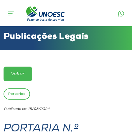
Cursos
Onde estamos
Publicações Legais
Pesquisa
Atendimento ao Estudante
Voltar
Portal de Ensino
Portarias
A
Publicado em 15/08/2024
Unoesc
PORTARIA N.º
Internacionalização