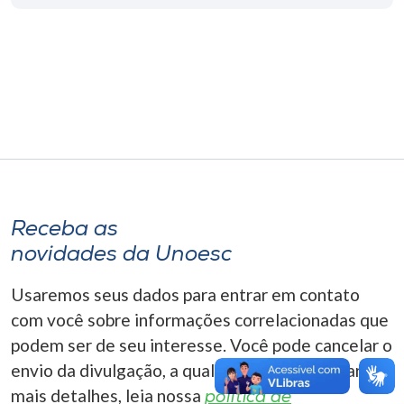
Museu
Unoesc
Store
Selecione
o idioma
Receba as
novidades da Unoesc
A+
A-
Usaremos seus dados para entrar em contato
com você sobre informações correlacionadas que
podem ser de seu interesse. Você pode cancelar o
envio da divulgação, a qualquer momento. Para
mais detalhes, leia nossa
política de