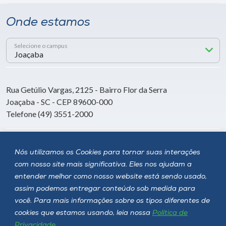
Onde estamos
Selecione o campus
Rua Getúlio Vargas, 2125 - Bairro Flor da Serra
Joaçaba - SC - CEP 89600-000
Telefone (49) 3551-2000
Siga a Unoesc
Nós utilizamos os Cookies para tornar suas interações
com nosso site mais significativa. Eles nos ajudam a
entender melhor como nosso website está sendo usado,
assim podemos entregar conteúdo sob medida para
você. Para mais informações sobre os tipos diferentes de
cookies que estamos usando, leia nossa
Política de
Privacidade
.