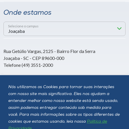
Onde estamos
Selecione o campus
Rua Getúlio Vargas, 2125 - Bairro Flor da Serra
Joaçaba - SC - CEP 89600-000
Telefone (49) 3551-2000
Siga a Unoesc
Nós utilizamos os Cookies para tornar suas interações
com nosso site mais significativa. Eles nos ajudam a
entender melhor como nosso website está sendo usado,
assim podemos entregar conteúdo sob medida para
você. Para mais informações sobre os tipos diferentes de
cookies que estamos usando, leia nossa
Política de
Privacidade
.