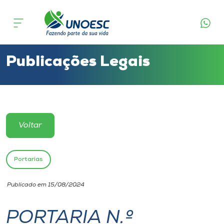
Cursos
Onde estamos
Publicações Legais
Pesquisa
Atendimento ao Estudante
Voltar
Portal de Ensino
Portarias
A
Publicado em 15/08/2024
Unoesc
PORTARIA N.º
Internacionalização