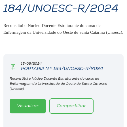
184/UNOESC-R/2024
I.nova
Reconstitui o Núcleo Docente Estruturante do curso de
Diplomados
Enfermagem da Universidade do Oeste de Santa Catarina (Unoesc).
Cultura
CPA
15/08/2024
PORTARIA N.º 184/UNOESC-R/2024
Biblioteca
Reconstitui o Núcleo Docente Estruturante do curso de
Enfermagem da Universidade do Oeste de Santa Catarina
(Unoesc).
Editora
Visualizar
Compartilhar
Rádio