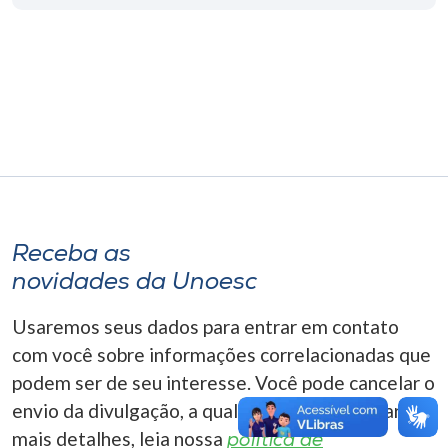
Museu
Unoesc
Store
Selecione
o idioma
Receba as
novidades da Unoesc
A+
A-
Usaremos seus dados para entrar em contato
com você sobre informações correlacionadas que
podem ser de seu interesse. Você pode cancelar o
envio da divulgação, a qualquer momento. Para
mais detalhes, leia nossa
política de