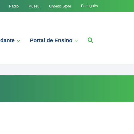
Português
Rádio
Museu
Unoesc Store
udante
Portal de Ensino