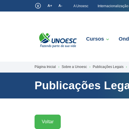
A+
A-
A Unoesc
Internacionalização
Cursos
Ond
Página Inicial
Sobre a Unoesc
Publicações Legais
Publicações Lega
Voltar