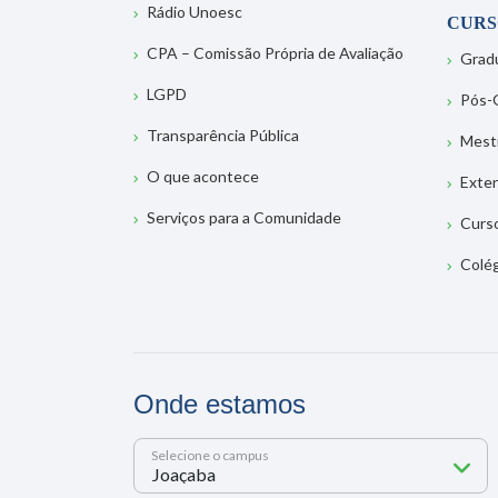
Rádio Unoesc
CURS
CPA – Comissão Própria de Avaliação
Grad
LGPD
Pós-
Transparência Pública
Mest
O que acontece
Exte
Serviços para a Comunidade
Curs
Colé
Onde estamos
Selecione o campus