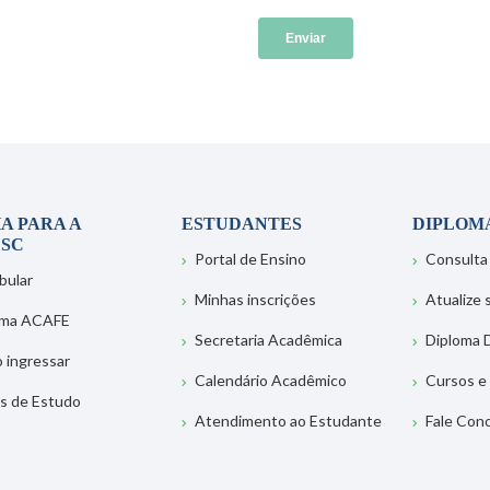
A PARA A
ESTUDANTES
DIPLOM
SC
Portal de Ensino
Consulta
bular
Minhas inscrições
Atualize
ema ACAFE
Secretaria Acadêmica
Diploma D
 ingressar
Calendário Acadêmico
Cursos e
s de Estudo
Atendimento ao Estudante
Fale Con