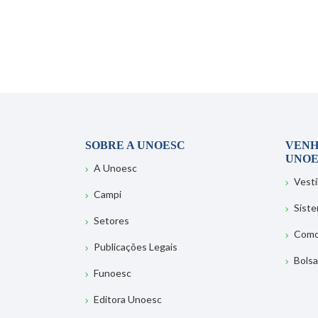
SOBRE A UNOESC
VENH
UNOE
A Unoesc
Vesti
Campi
Sist
Setores
Como
Publicações Legais
Bolsa
Funoesc
Editora Unoesc