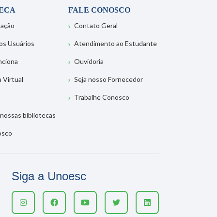
TECA
FALE CONOSCO
tação
Contato Geral
os Usuários
Atendimento ao Estudante
nciona
Ouvidoria
a Virtual
Seja nosso Fornecedor
Trabalhe Conosco
nossas bibliotecas
osco
Siga a Unoesc