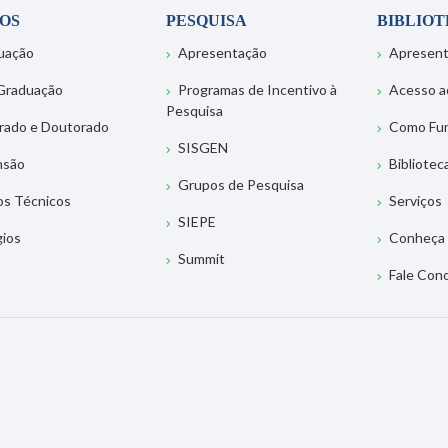
OS
PESQUISA
BIBLIO
uação
Apresentação
Apresen
Graduação
Programas de Incentivo à
Acesso a
Pesquisa
rado e Doutorado
Como Fu
SISGEN
nsão
Bibliotec
Grupos de Pesquisa
os Técnicos
Serviços
SIEPE
gios
Conheça 
Summit
Fale Con