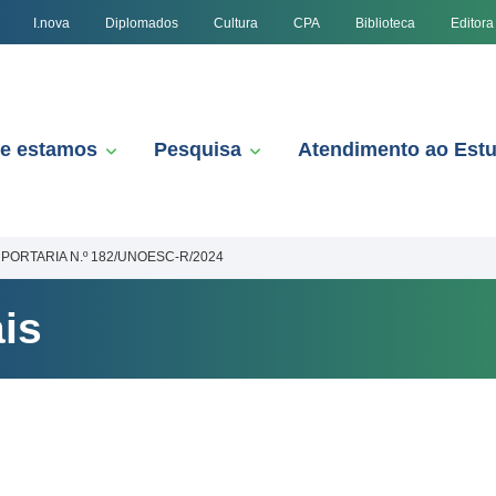
I.nova
Diplomados
Cultura
CPA
Biblioteca
Editora
e estamos
Pesquisa
Atendimento ao Est
PORTARIA N.º 182/UNOESC-R/2024
is