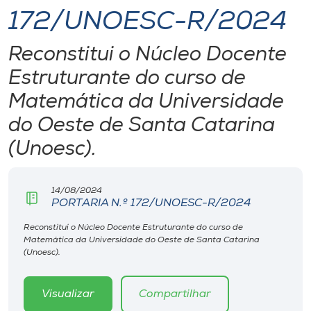
172/UNOESC-R/2024
I.nova
Reconstitui o Núcleo Docente
Diplomados
Estruturante do curso de
Matemática da Universidade
Cultura
do Oeste de Santa Catarina
(Unoesc).
CPA
14/08/2024
Biblioteca
PORTARIA N.º 172/UNOESC-R/2024
Reconstitui o Núcleo Docente Estruturante do curso de
Editora
Matemática da Universidade do Oeste de Santa Catarina
(Unoesc).
Rádio
Visualizar
Compartilhar