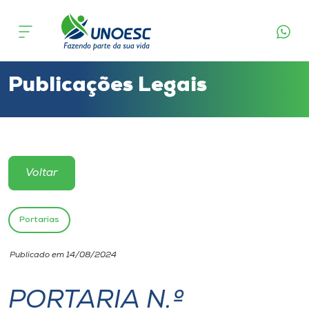
Cursos
Onde estamos
Publicações Legais
Pesquisa
Atendimento ao Estudante
Voltar
Portal de Ensino
Portarias
A
Publicado em 14/08/2024
Unoesc
PORTARIA N.º
Internacionalização