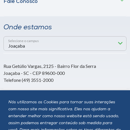
Fale Conosco
Onde estamos
Selecione o campus
Rua Getúlio Vargas, 2125 - Bairro Flor da Serra
Joaçaba - SC - CEP 89600-000
Telefone (49) 3551-2000
Siga a Unoesc
Nós utilizamos os Cookies para tornar suas interações
com nosso site mais significativa. Eles nos ajudam a
entender melhor como nosso website está sendo usado,
assim podemos entregar conteúdo sob medida para