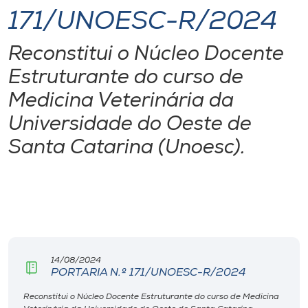
171/UNOESC-R/2024
I.nova
Reconstitui o Núcleo Docente
Diplomados
Estruturante do curso de
Medicina Veterinária da
Cultura
Universidade do Oeste de
Santa Catarina (Unoesc).
CPA
Biblioteca
Editora
14/08/2024
PORTARIA N.º 171/UNOESC-R/2024
Rádio
Reconstitui o Núcleo Docente Estruturante do curso de Medicina