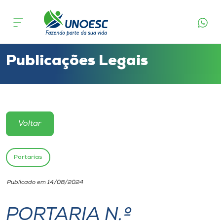
Cursos
Onde estamos
Publicações Legais
Pesquisa
Atendimento ao Estudante
Voltar
Portal de Ensino
Portarias
A
Publicado em 14/08/2024
Unoesc
PORTARIA N.º
Internacionalização