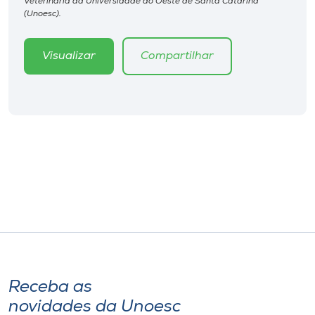
Veterinária da Universidade do Oeste de Santa Catarina
Museu
(Unoesc).
Unoesc
Visualizar
Compartilhar
Store
Selecione
o idioma
A+
A-
Receba as
novidades da Unoesc