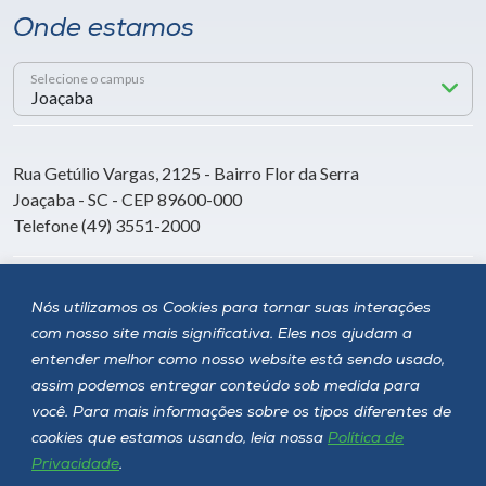
Onde estamos
Selecione o campus
Rua Getúlio Vargas, 2125 - Bairro Flor da Serra
Joaçaba - SC - CEP 89600-000
Telefone (49) 3551-2000
Siga a Unoesc
Nós utilizamos os Cookies para tornar suas interações
com nosso site mais significativa. Eles nos ajudam a
entender melhor como nosso website está sendo usado,
assim podemos entregar conteúdo sob medida para
você. Para mais informações sobre os tipos diferentes de
cookies que estamos usando, leia nossa
Política de
Privacidade
.