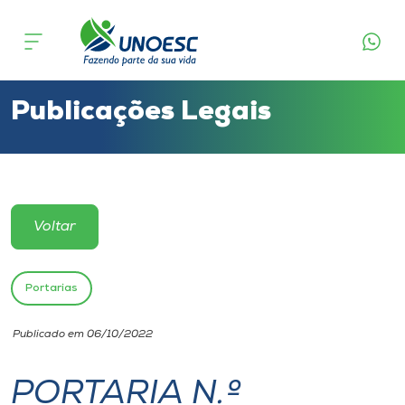
Cursos
Onde estamos
Publicações Legais
Pesquisa
Atendimento ao Estudante
Voltar
Portal de Ensino
Portarias
A
Publicado em 06/10/2022
Unoesc
PORTARIA N.º
Internacionalização