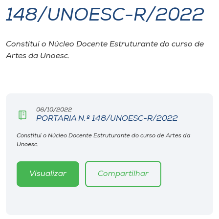
148/UNOESC-R/2022
I.nova
Constitui o Núcleo Docente Estruturante do curso de
Diplomados
Artes da Unoesc.
Cultura
CPA
06/10/2022
PORTARIA N.º 148/UNOESC-R/2022
Biblioteca
Constitui o Núcleo Docente Estruturante do curso de Artes da
Unoesc.
Editora
Visualizar
Compartilhar
Rádio