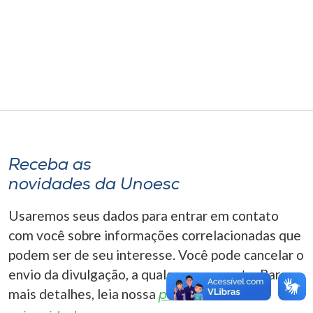
Museu
Unoesc
Store
Selecione
o idioma
Receba as
novidades da Unoesc
A+
Usaremos seus dados para entrar em contato
A-
com você sobre informações correlacionadas que
podem ser de seu interesse. Você pode cancelar o
envio da divulgação, a qualquer momento. Para
mais detalhes, leia nossa
política de