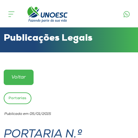
Cursos
Onde estamos
Publicações Legais
Pesquisa
Atendimento ao Estudante
Voltar
Portal de Ensino
Portarias
A
Publicado em 05/01/2015
Unoesc
PORTARIA N.º
Internacionalização