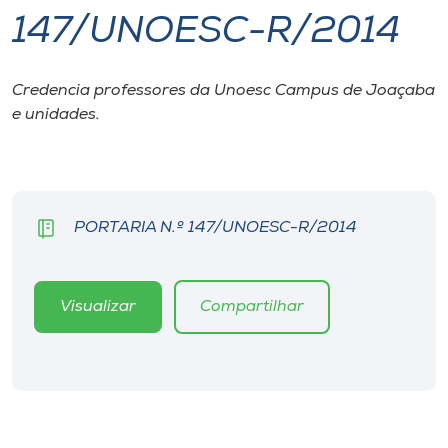
147/UNOESC-R/2014
I.nova
Credencia professores da Unoesc Campus de Joaçaba
Diplomados
e unidades.
Cultura
CPA
PORTARIA N.º 147/UNOESC-R/2014
Biblioteca
Visualizar
Compartilhar
Editora
Rádio