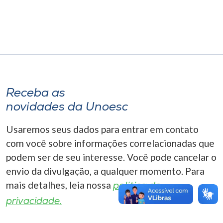
Museu
Unoesc
Store
Receba as
Selecione
o idioma
novidades da Unoesc
Usaremos seus dados para entrar em contato
com você sobre informações correlacionadas que
A+
podem ser de seu interesse. Você pode cancelar o
A-
envio da divulgação, a qualquer momento. Para
mais detalhes, leia nossa
política de
privacidade.