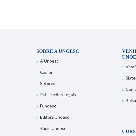
SOBRE A UNOESC
VENH
UNOE
A Unoesc
Vesti
Campi
Sist
Setores
Como
Publicações Legais
Bolsa
Funoesc
Editora Unoesc
Rádio Unoesc
CURS