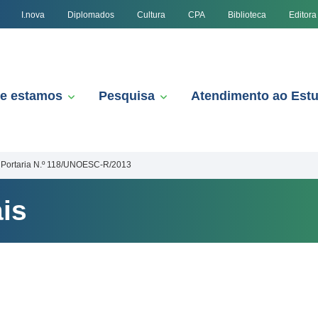
I.nova
Diplomados
Cultura
CPA
Biblioteca
Editora
e estamos
Pesquisa
Atendimento ao Est
Portaria N.º 118/UNOESC-R/2013
is