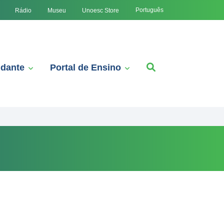
Português
Rádio
Museu
Unoesc Store
udante
Portal de Ensino