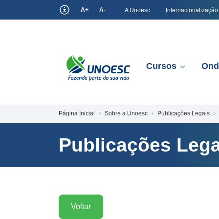
A+
A-
A Unoesc
Internacionalização
Cursos
Ond
Página Inicial
Sobre a Unoesc
Publicações Legais
Publicações Lega
Voltar