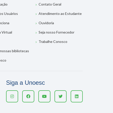
tação
Contato Geral
os Usuários
Atendimento ao Estudante
nciona
Ouvidoria
a Virtual
Seja nosso Fornecedor
Trabalhe Conosco
nossas bibliotecas
osco
Siga a Unoesc