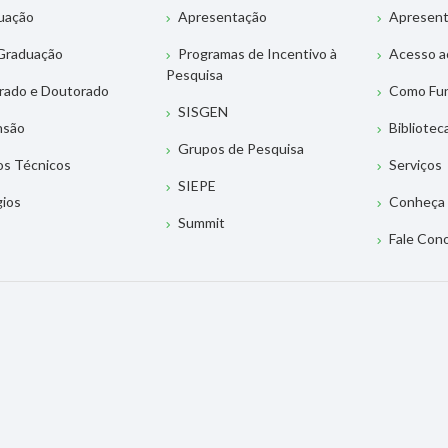
uação
Apresentação
Apresen
Graduação
Programas de Incentivo à
Acesso a
Pesquisa
rado e Doutorado
Como Fu
SISGEN
nsão
Bibliotec
Grupos de Pesquisa
os Técnicos
Serviços
SIEPE
gios
Conheça 
Summit
Fale Con