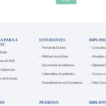
A PARA A
ESTUDANTES
DIPLOM
SC
Portal de Ensino
Consulta
bular
Minhas inscrições
Atualize
ema ACAFE
Secretaria Acadêmica
Diploma D
 ingressar
Calendário Acadêmico
Cursos e
s de Estudo
Atendimento ao Estudante
Fale Con
OS
PESQUISA
BIBLIO