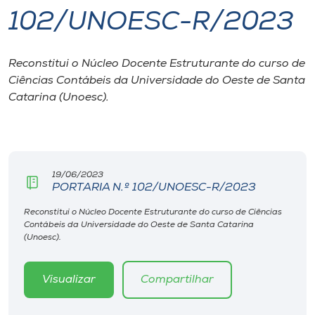
102/UNOESC-R/2023
I.nova
Reconstitui o Núcleo Docente Estruturante do curso de
Diplomados
Ciências Contábeis da Universidade do Oeste de Santa
Catarina (Unoesc).
Cultura
CPA
19/06/2023
PORTARIA N.º 102/UNOESC-R/2023
Biblioteca
Reconstitui o Núcleo Docente Estruturante do curso de Ciências
Contábeis da Universidade do Oeste de Santa Catarina
Editora
(Unoesc).
Rádio
Visualizar
Compartilhar