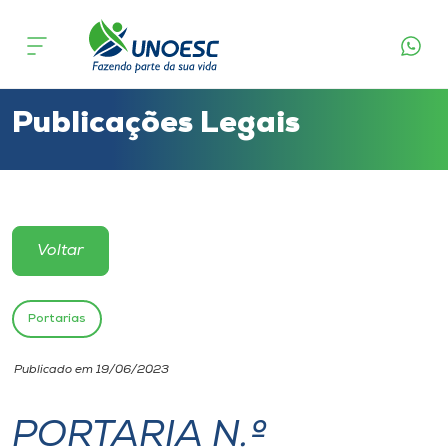
Cursos
Onde estamos
Publicações Legais
Pesquisa
Atendimento ao Estudante
Voltar
Portal de Ensino
Portarias
A
Publicado em 19/06/2023
Unoesc
PORTARIA N.º
Internacionalização