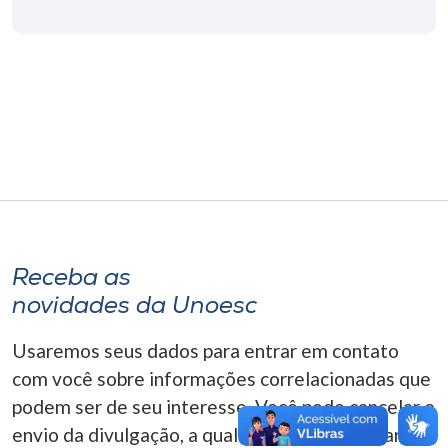
Museu
Unoesc
Store
Selecione
o idioma
Receba as
A+
novidades da Unoesc
A-
Usaremos seus dados para entrar em contato
com você sobre informações correlacionadas que
podem ser de seu interesse. Você pode cancelar o
envio da divulgação, a qualquer momento. Para