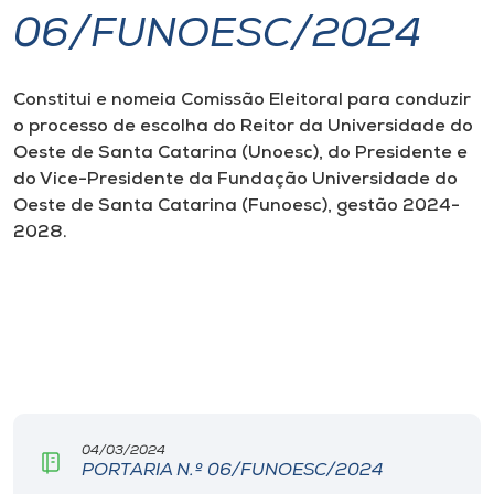
06/FUNOESC/2024
I.nova
Constitui e nomeia Comissão Eleitoral para conduzir
Diplomados
o processo de escolha do Reitor da Universidade do
Oeste de Santa Catarina (Unoesc), do Presidente e
Cultura
do Vice-Presidente da Fundação Universidade do
Oeste de Santa Catarina (Funoesc), gestão 2024-
2028.
CPA
Biblioteca
Editora
Rádio
04/03/2024
PORTARIA N.º 06/FUNOESC/2024