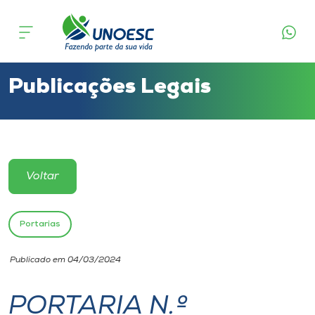
Cursos
Onde estamos
Publicações Legais
Pesquisa
Atendimento ao Estudante
Voltar
Portal de Ensino
Portarias
A
Publicado em 04/03/2024
Unoesc
PORTARIA N.º
Internacionalização