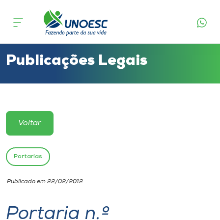
Cursos
Onde estamos
Publicações Legais
Pesquisa
Atendimento ao Estudante
Voltar
Portal de Ensino
Portarias
A
Publicado em 22/02/2012
Unoesc
Portaria n.º
Internacionalização