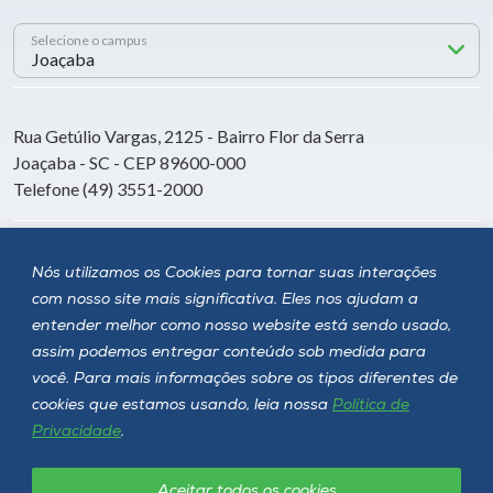
Selecione o campus
Rua Getúlio Vargas, 2125 - Bairro Flor da Serra
Joaçaba - SC - CEP 89600-000
Telefone (49) 3551-2000
Siga a Unoesc
Nós utilizamos os Cookies para tornar suas interações
com nosso site mais significativa. Eles nos ajudam a
entender melhor como nosso website está sendo usado,
assim podemos entregar conteúdo sob medida para
você. Para mais informações sobre os tipos diferentes de
cookies que estamos usando, leia nossa
Política de
Privacidade
.
Aceitar todos os cookies