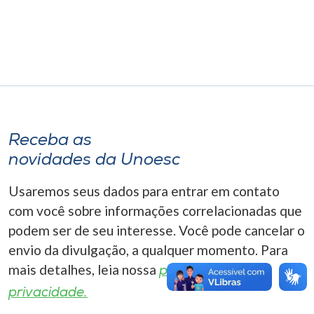
Museu
Unoesc
Store
Selecione
Receba as
o idioma
novidades da Unoesc
Usaremos seus dados para entrar em contato
A+
com você sobre informações correlacionadas que
A-
podem ser de seu interesse. Você pode cancelar o
envio da divulgação, a qualquer momento. Para
mais detalhes, leia nossa
política de
privacidade.