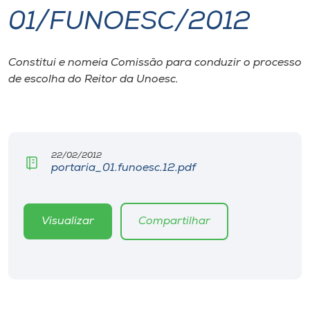
01/FUNOESC/2012
I.nova
Constitui e nomeia Comissão para conduzir o processo
Diplomados
de escolha do Reitor da Unoesc.
Cultura
CPA
22/02/2012
portaria_01.funoesc.12.pdf
Biblioteca
Visualizar
Compartilhar
Editora
Rádio