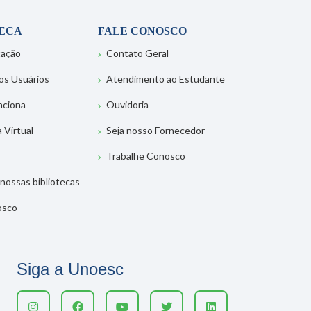
TECA
FALE CONOSCO
tação
Contato Geral
os Usuários
Atendimento ao Estudante
nciona
Ouvidoria
a Virtual
Seja nosso Fornecedor
Trabalhe Conosco
nossas bibliotecas
osco
Siga a Unoesc