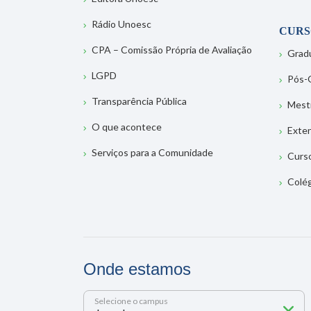
Rádio Unoesc
CURS
CPA – Comissão Própria de Avaliação
Grad
LGPD
Pós-
Transparência Pública
Mest
O que acontece
Exte
Serviços para a Comunidade
Curs
Colé
Onde estamos
Selecione o campus