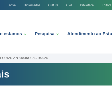
I.nova
Diplomados
Cultura
CPA
Biblioteca
Editora
e estamos
Pesquisa
Atendimento ao Est
PORTARIA N. 96/UNOESC-R/2024
is