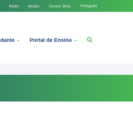
Português
Rádio
Museu
Unoesc Store
udante
Portal de Ensino