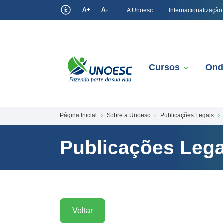
A+
A-
A Unoesc
Internacionalização
Cursos
Ond
Página Inicial
Sobre a Unoesc
Publicações Legais
Publicações Lega
Voltar