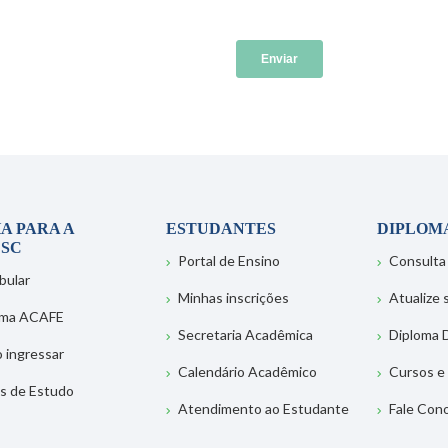
A PARA A
ESTUDANTES
DIPLOM
SC
Portal de Ensino
Consulta
bular
Minhas inscrições
Atualize
ema ACAFE
Secretaria Acadêmica
Diploma D
 ingressar
Calendário Acadêmico
Cursos e
s de Estudo
Atendimento ao Estudante
Fale Con