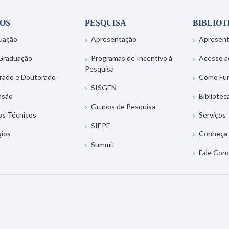
OS
PESQUISA
BIBLIO
uação
Apresentação
Apresen
Graduação
Programas de Incentivo à
Acesso a
Pesquisa
rado e Doutorado
Como Fu
SISGEN
nsão
Bibliotec
Grupos de Pesquisa
os Técnicos
Serviços
SIEPE
gios
Conheça 
Summit
Fale Con