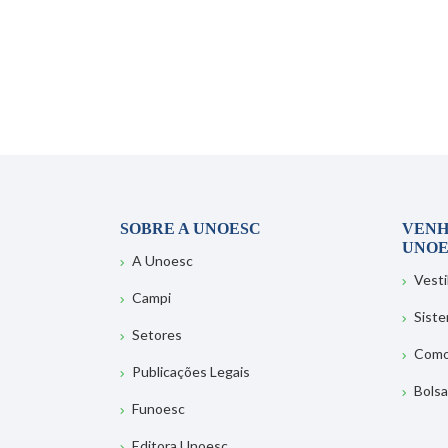
SOBRE A UNOESC
VENH
UNOE
A Unoesc
Vesti
Campi
Sist
Setores
Como
Publicações Legais
Bolsa
Funoesc
Editora Unoesc