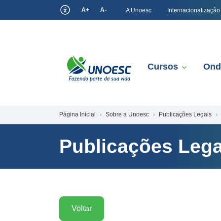
A+
A-
A Unoesc
Internacionalização
Cursos
Ond
Página Inicial
Sobre a Unoesc
Publicações Legais
Publicações Lega
Voltar