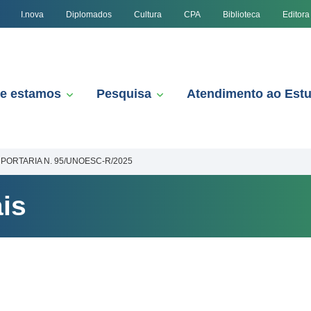
I.nova
Diplomados
Cultura
CPA
Biblioteca
Editora
e estamos
Pesquisa
Atendimento ao Est
PORTARIA N. 95/UNOESC-R/2025
is