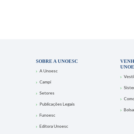
SOBRE A UNOESC
VENH
UNOE
A Unoesc
Vesti
Campi
Sist
Setores
Como
Publicações Legais
Bolsa
Funoesc
Editora Unoesc