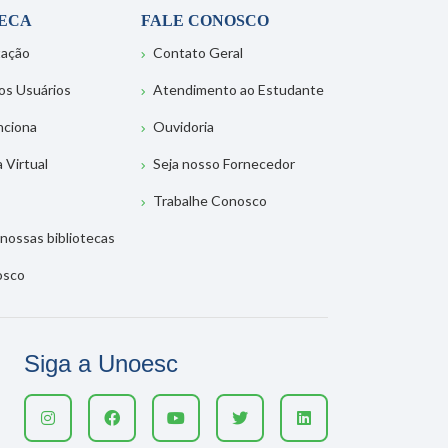
TECA
FALE CONOSCO
tação
Contato Geral
os Usuários
Atendimento ao Estudante
nciona
Ouvidoria
a Virtual
Seja nosso Fornecedor
Trabalhe Conosco
nossas bibliotecas
osco
Siga a Unoesc