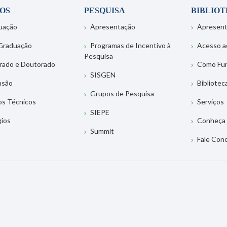
OS
PESQUISA
BIBLIO
uação
Apresentação
Apresen
Graduação
Programas de Incentivo à
Acesso a
Pesquisa
rado e Doutorado
Como Fu
SISGEN
nsão
Bibliotec
Grupos de Pesquisa
os Técnicos
Serviços
SIEPE
gios
Conheça 
Summit
Fale Con