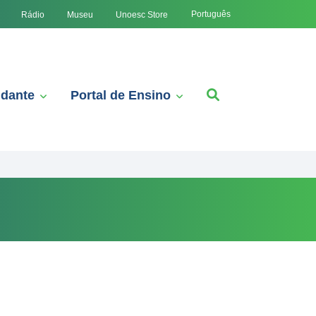
Português
Rádio
Museu
Unoesc Store
udante
Portal de Ensino