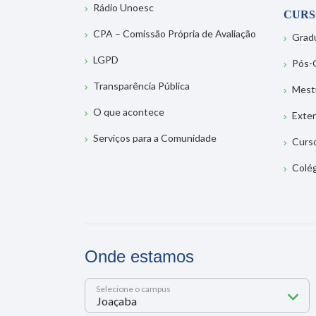
Rádio Unoesc
CURS
CPA – Comissão Própria de Avaliação
Grad
LGPD
Pós-
Transparência Pública
Mest
O que acontece
Exte
Serviços para a Comunidade
Curs
Colé
Onde estamos
Selecione o campus