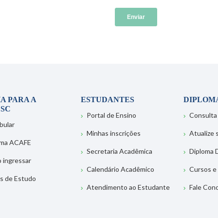
A PARA A
ESTUDANTES
DIPLOM
SC
Portal de Ensino
Consulta
bular
Minhas inscrições
Atualize
ema ACAFE
Secretaria Acadêmica
Diploma D
 ingressar
Calendário Acadêmico
Cursos e
s de Estudo
Atendimento ao Estudante
Fale Con