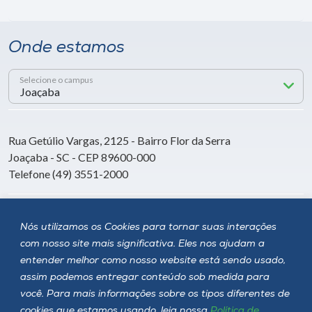
Onde estamos
Selecione o campus
Rua Getúlio Vargas, 2125 - Bairro Flor da Serra
Joaçaba - SC - CEP 89600-000
Telefone (49) 3551-2000
Siga a Unoesc
Nós utilizamos os Cookies para tornar suas interações
com nosso site mais significativa. Eles nos ajudam a
entender melhor como nosso website está sendo usado,
assim podemos entregar conteúdo sob medida para
você. Para mais informações sobre os tipos diferentes de
cookies que estamos usando, leia nossa
Política de