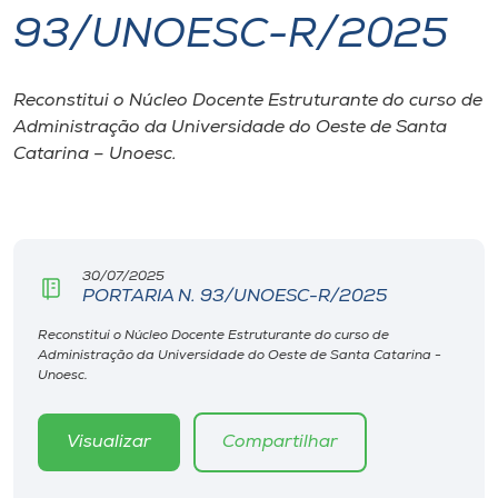
93/UNOESC-R/2025
I.nova
Reconstitui o Núcleo Docente Estruturante do curso de
Diplomados
Administração da Universidade do Oeste de Santa
Catarina – Unoesc.
Cultura
CPA
30/07/2025
PORTARIA N. 93/UNOESC-R/2025
Biblioteca
Reconstitui o Núcleo Docente Estruturante do curso de
Administração da Universidade do Oeste de Santa Catarina -
Editora
Unoesc.
Rádio
Visualizar
Compartilhar