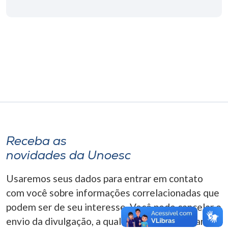
Museu
Unoesc
Store
Selecione
o idioma
Receba as
A+
novidades da Unoesc
A-
Usaremos seus dados para entrar em contato
com você sobre informações correlacionadas que
podem ser de seu interesse. Você pode cancelar o
envio da divulgação, a qualquer momento. Para