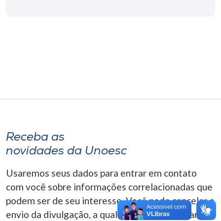
Museu
Unoesc
Store
Selecione
o idioma
Receba as
A+
novidades da Unoesc
A-
Usaremos seus dados para entrar em contato
com você sobre informações correlacionadas que
podem ser de seu interesse. Você pode cancelar o
envio da divulgação, a qualquer momento. Para