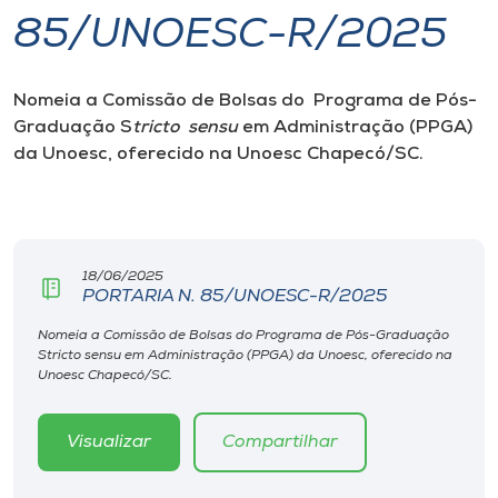
85/UNOESC-R/2025
I.nova
Nomeia a Comissão de Bolsas do Programa de Pós-
Diplomados
Graduação S
tricto sensu
em Administração (PPGA)
da Unoesc, oferecido na Unoesc Chapecó/SC.
Cultura
CPA
18/06/2025
PORTARIA N. 85/UNOESC-R/2025
Biblioteca
Nomeia a Comissão de Bolsas do Programa de Pós-Graduação
Stricto sensu em Administração (PPGA) da Unoesc, oferecido na
Editora
Unoesc Chapecó/SC.
Rádio
Visualizar
Compartilhar