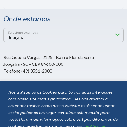
Onde estamos
Selecione o campus
Rua Getúlio Vargas, 2125 - Bairro Flor da Serra
Joaçaba - SC - CEP 89600-000
Telefone (49) 3551-2000
Siga a Unoesc
Nós utilizamos os Cookies para tornar suas interações
com nosso site mais significativa. Eles nos ajudam a
entender melhor como nosso website está sendo usado,
assim podemos entregar conteúdo sob medida para
você. Para mais informações sobre os tipos diferentes de
cookies que estamos usando, leia nossa
Política de