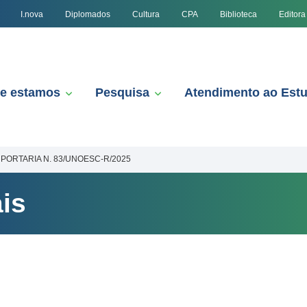
I.nova
Diplomados
Cultura
CPA
Biblioteca
Editora
e estamos
Pesquisa
Atendimento ao Est
PORTARIA N. 83/UNOESC-R/2025
is