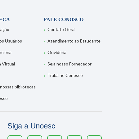
TECA
FALE CONOSCO
tação
Contato Geral
os Usuários
Atendimento ao Estudante
nciona
Ouvidoria
a Virtual
Seja nosso Fornecedor
Trabalhe Conosco
nossas bibliotecas
osco
Siga a Unoesc