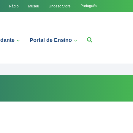
Português
Rádio
Museu
Unoesc Store
udante
Portal de Ensino