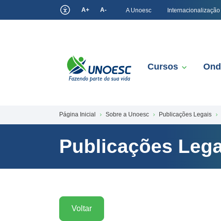
A+
A-
A Unoesc
Internacionalização
Cursos
Ond
Página Inicial
Sobre a Unoesc
Publicações Legais
Publicações Lega
Voltar