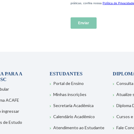
A PARA A
ESTUDANTES
DIPLOM
SC
Portal de Ensino
Consulta
bular
Minhas inscrições
Atualize
ema ACAFE
Secretaria Acadêmica
Diploma D
 ingressar
Calendário Acadêmico
Cursos e
s de Estudo
Atendimento ao Estudante
Fale Con