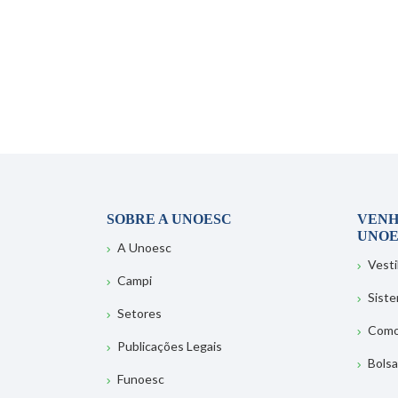
SOBRE A UNOESC
VENH
UNOE
A Unoesc
Vesti
Campi
Sist
Setores
Como
Publicações Legais
Bolsa
Funoesc