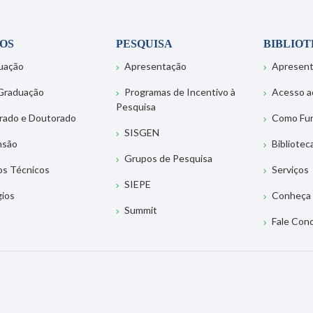
OS
PESQUISA
BIBLIO
uação
Apresentação
Apresen
Graduação
Programas de Incentivo à
Acesso a
Pesquisa
rado e Doutorado
Como Fu
SISGEN
nsão
Bibliotec
Grupos de Pesquisa
os Técnicos
Serviços
SIEPE
gios
Conheça 
Summit
Fale Con