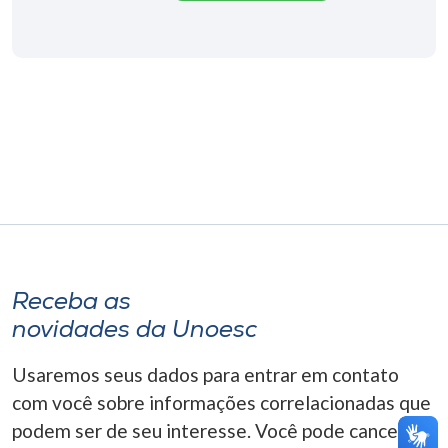
Museu
Unoesc
Store
Selecione
o idioma
A+
Receba as
A-
novidades da Unoesc
Usaremos seus dados para entrar em contato
com você sobre informações correlacionadas que
podem ser de seu interesse. Você pode cancelar o