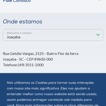
Fale Conosco
Onde estamos
Selecione o campus
Rua Getúlio Vargas, 2125 - Bairro Flor da Serra
Joaçaba - SC - CEP 89600-000
Telefone (49) 3551-2000
Siga a Unoesc
Nós utilizamos os Cookies para tornar suas interações
com nosso site mais significativa. Eles nos ajudam a
entender melhor como nosso website está sendo usado,
assim podemos entregar conteúdo sob medida para
você. Para mais informações sobre os tipos diferentes de