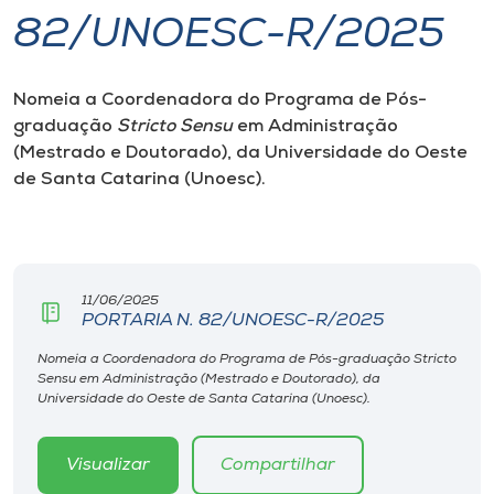
82/UNOESC-R/2025
I.nova
Nomeia a Coordenadora do Programa de Pós-
Diplomados
graduação
Stricto Sensu
em Administração
(Mestrado e Doutorado), da Universidade do Oeste
Cultura
de Santa Catarina (Unoesc).
CPA
11/06/2025
Biblioteca
PORTARIA N. 82/UNOESC-R/2025
Nomeia a Coordenadora do Programa de Pós-graduação Stricto
Editora
Sensu em Administração (Mestrado e Doutorado), da
Universidade do Oeste de Santa Catarina (Unoesc).
Rádio
Visualizar
Compartilhar