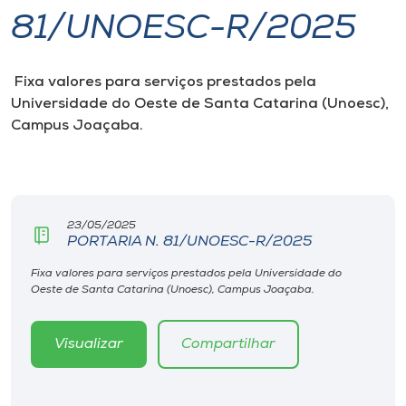
81/UNOESC-R/2025
I.nova
Fixa valores para serviços prestados pela
Diplomados
Universidade do Oeste de Santa Catarina (Unoesc),
Campus Joaçaba.
Cultura
CPA
23/05/2025
PORTARIA N. 81/UNOESC-R/2025
Biblioteca
Fixa valores para serviços prestados pela Universidade do
Oeste de Santa Catarina (Unoesc), Campus Joaçaba.
Editora
Visualizar
Compartilhar
Rádio