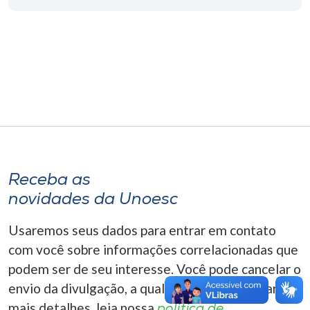
Museu
Unoesc
Store
Selecione
o idioma
Receba as
novidades da Unoesc
A+
A-
Usaremos seus dados para entrar em contato
com você sobre informações correlacionadas que
podem ser de seu interesse. Você pode cancelar o
envio da divulgação, a qualquer momento. Para
mais detalhes, leia nossa
política de