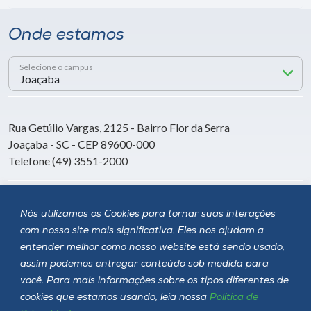
Onde estamos
Selecione o campus
Rua Getúlio Vargas, 2125 - Bairro Flor da Serra
Joaçaba - SC - CEP 89600-000
Telefone (49) 3551-2000
Siga a Unoesc
Nós utilizamos os Cookies para tornar suas interações
com nosso site mais significativa. Eles nos ajudam a
entender melhor como nosso website está sendo usado,
assim podemos entregar conteúdo sob medida para
você. Para mais informações sobre os tipos diferentes de
cookies que estamos usando, leia nossa
Política de