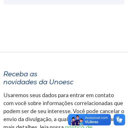
Museu
Unoesc
Store
Selecione
o idioma
Receba as
novidades da Unoesc
A+
A-
Usaremos seus dados para entrar em contato
com você sobre informações correlacionadas que
podem ser de seu interesse. Você pode cancelar o
envio da divulgação, a qualquer momento. Para
mais detalhes, leia nossa
política de