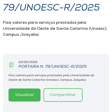
79/UNOESC-R/2025
I.nova
Fixa valores para serviços prestados pela
Diplomados
Universidade do Oeste de Santa Catarina (Unoesc),
Campus Joaçaba.
Cultura
CPA
20/05/2025
PORTARIA N. 79/UNOESC-R/2025
Biblioteca
Fixa valores para serviços prestados pela Universidade do
Oeste de Santa Catarina (Unoesc), Campus Joaçaba.
Editora
Visualizar
Compartilhar
Rádio