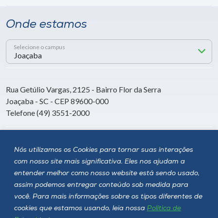
Onde estamos
Selecione o campus
Rua Getúlio Vargas, 2125 - Bairro Flor da Serra
Joaçaba - SC - CEP 89600-000
Telefone (49) 3551-2000
Siga a Unoesc
Nós utilizamos os Cookies para tornar suas interações
com nosso site mais significativa. Eles nos ajudam a
entender melhor como nosso website está sendo usado,
assim podemos entregar conteúdo sob medida para
você. Para mais informações sobre os tipos diferentes de
cookies que estamos usando, leia nossa
Política de