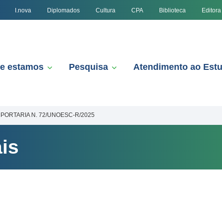
I.nova
Diplomados
Cultura
CPA
Biblioteca
Editora
e estamos
Pesquisa
Atendimento ao Est
PORTARIA N. 72/UNOESC-R/2025
is