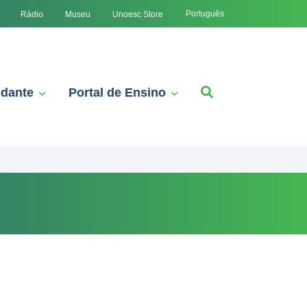
Português
Rádio
Museu
Unoesc Store
udante
Portal de Ensino