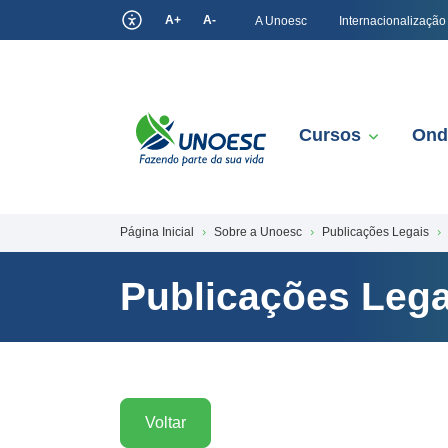
A+
A-
A Unoesc
Internacionalização
Cursos
Ond
Página Inicial
Sobre a Unoesc
Publicações Legais
Publicações Lega
Voltar