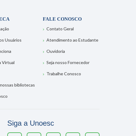
TECA
FALE CONOSCO
tação
Contato Geral
os Usuários
Atendimento ao Estudante
nciona
Ouvidoria
a Virtual
Seja nosso Fornecedor
Trabalhe Conosco
nossas bibliotecas
osco
Siga a Unoesc