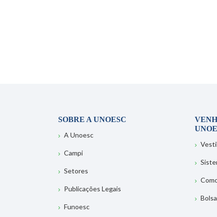
SOBRE A UNOESC
VENH
UNOE
A Unoesc
Vesti
Campi
Sist
Setores
Como
Publicações Legais
Bolsa
Funoesc