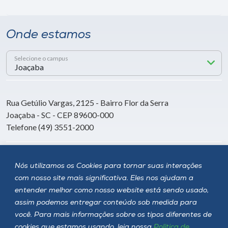
Onde estamos
Selecione o campus
Rua Getúlio Vargas, 2125 - Bairro Flor da Serra
Joaçaba - SC - CEP 89600-000
Telefone (49) 3551-2000
Siga a Unoesc
Nós utilizamos os Cookies para tornar suas interações
com nosso site mais significativa. Eles nos ajudam a
entender melhor como nosso website está sendo usado,
assim podemos entregar conteúdo sob medida para
você. Para mais informações sobre os tipos diferentes de
cookies que estamos usando, leia nossa
Política de