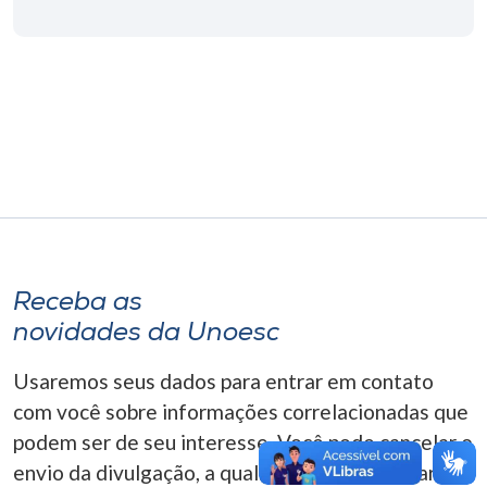
Museu
Unoesc
Store
Selecione
o idioma
Receba as
A+
novidades da Unoesc
A-
Usaremos seus dados para entrar em contato
com você sobre informações correlacionadas que
podem ser de seu interesse. Você pode cancelar o
envio da divulgação, a qualquer momento. Para