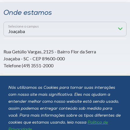
Onde estamos
Selecione o campus
Rua Getúlio Vargas, 2125 - Bairro Flor da Serra
Joaçaba - SC - CEP 89600-000
Telefone (49) 3551-2000
Siga a Unoesc
Nós utilizamos os Cookies para tornar suas interações
com nosso site mais significativa. Eles nos ajudam a
entender melhor como nosso website está sendo usado,
assim podemos entregar conteúdo sob medida para
você. Para mais informações sobre os tipos diferentes de
cookies que estamos usando, leia nossa
Política de
Privacidade
.