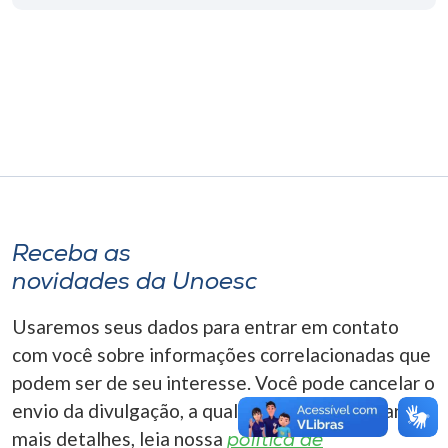
Museu
Unoesc
Store
Selecione
o idioma
Receba as
novidades da Unoesc
A+
A-
Usaremos seus dados para entrar em contato
com você sobre informações correlacionadas que
podem ser de seu interesse. Você pode cancelar o
envio da divulgação, a qualquer momento. Para
mais detalhes, leia nossa
política de