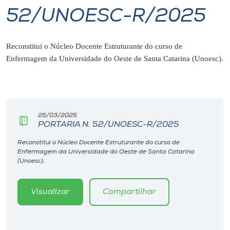
52/UNOESC-R/2025
I.nova
Reconstitui o Núcleo Docente Estruturante do curso de
Diplomados
Enfermagem da Universidade do Oeste de Santa Catarina (Unoesc).
Cultura
CPA
25/03/2025
PORTARIA N. 52/UNOESC-R/2025
Biblioteca
Reconstitui o Núcleo Docente Estruturante do curso de
Enfermagem da Universidade do Oeste de Santa Catarina
(Unoesc).
Editora
Visualizar
Compartilhar
Rádio