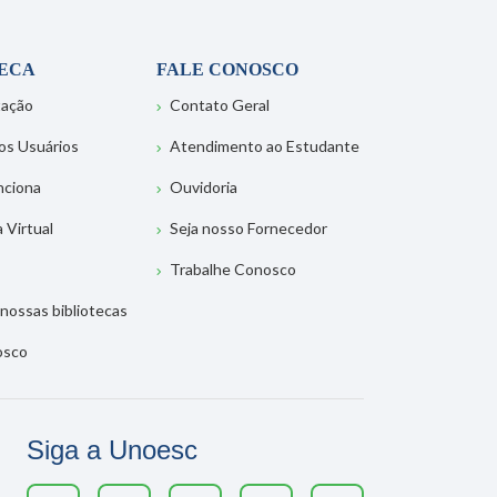
TECA
FALE CONOSCO
tação
Contato Geral
os Usuários
Atendimento ao Estudante
nciona
Ouvidoria
a Virtual
Seja nosso Fornecedor
Trabalhe Conosco
nossas bibliotecas
osco
Siga a Unoesc