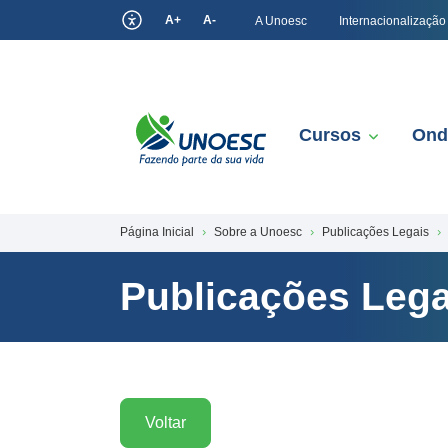
A+
A-
A Unoesc
Internacionalização
Cursos
Ond
Página Inicial
Sobre a Unoesc
Publicações Legais
Publicações Lega
Voltar