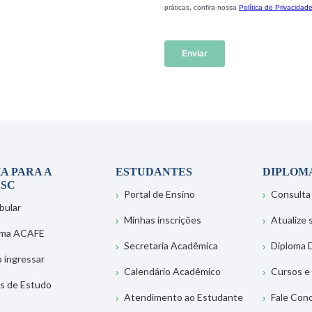
A PARA A
ESTUDANTES
DIPLOM
SC
Portal de Ensino
Consulta
bular
Minhas inscrições
Atualize
ema ACAFE
Secretaria Acadêmica
Diploma D
 ingressar
Calendário Acadêmico
Cursos e
s de Estudo
Atendimento ao Estudante
Fale Con