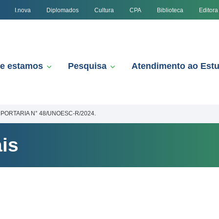
I.nova
Diplomados
Cultura
CPA
Biblioteca
Editora
e estamos
Pesquisa
Atendimento ao Est
PORTARIA N° 48/UNOESC-R/2024.
is