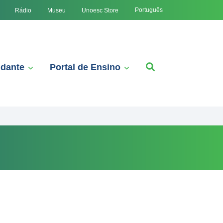
Português
Rádio
Museu
Unoesc Store
udante
Portal de Ensino