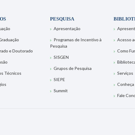
OS
PESQUISA
BIBLIO
uação
Apresentação
Apresen
Graduação
Programas de Incentivo à
Acesso a
Pesquisa
rado e Doutorado
Como Fu
SISGEN
nsão
Bibliotec
Grupos de Pesquisa
os Técnicos
Serviços
SIEPE
gios
Conheça 
Summit
Fale Con