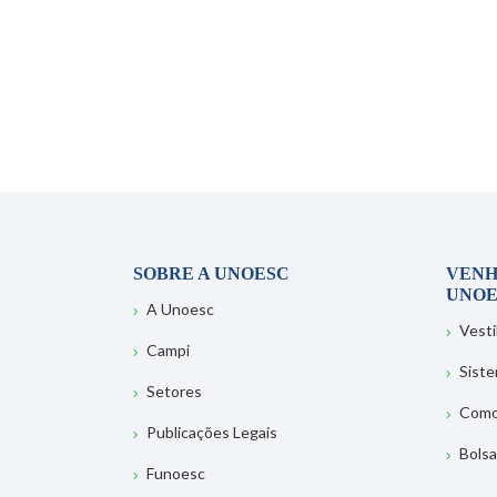
SOBRE A UNOESC
VENH
UNOE
A Unoesc
Vesti
Campi
Sist
Setores
Como
Publicações Legais
Bolsa
Funoesc