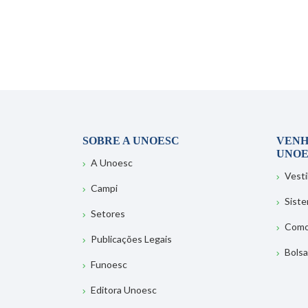
SOBRE A UNOESC
VENH
UNOE
A Unoesc
Vesti
Campi
Sist
Setores
Como
Publicações Legais
Bolsa
Funoesc
Editora Unoesc