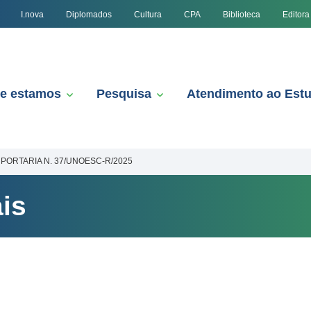
I.nova
Diplomados
Cultura
CPA
Biblioteca
Editora
e estamos
Pesquisa
Atendimento ao Est
PORTARIA N. 37/UNOESC-R/2025
is