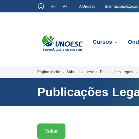
A+
A-
A Unoesc
Internacionalização
Cursos
Ond
Página Inicial
Sobre a Unoesc
Publicações Legais
Publicações Lega
Voltar