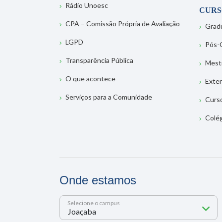
Rádio Unoesc
CURS
CPA – Comissão Própria de Avaliação
Grad
LGPD
Pós-
Transparência Pública
Mest
O que acontece
Exte
Serviços para a Comunidade
Curs
Colé
Onde estamos
Selecione o campus