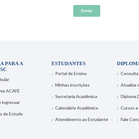
A PARA A
ESTUDANTES
DIPLOM
SC
Portal de Ensino
Consulta
bular
Minhas inscrições
Atualize
ema ACAFE
Secretaria Acadêmica
Diploma D
 ingressar
Calendário Acadêmico
Cursos e
s de Estudo
Atendimento ao Estudante
Fale Con