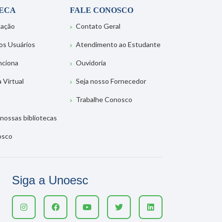
TECA
FALE CONOSCO
tação
Contato Geral
os Usuários
Atendimento ao Estudante
nciona
Ouvidoria
a Virtual
Seja nosso Fornecedor
Trabalhe Conosco
nossas bibliotecas
osco
Siga a Unoesc