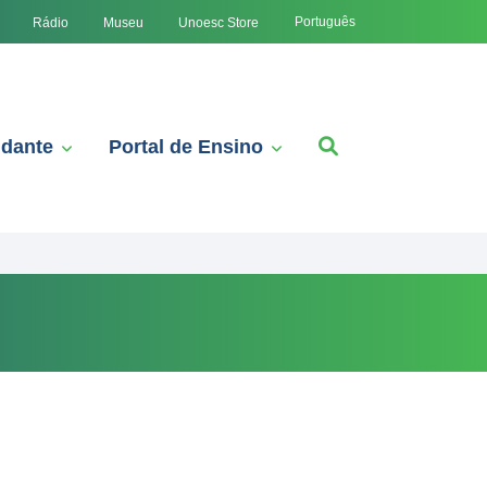
Português
Rádio
Museu
Unoesc Store
udante
Portal de Ensino