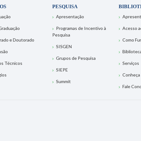
OS
PESQUISA
BIBLIO
uação
Apresentação
Apresen
Graduação
Programas de Incentivo à
Acesso a
Pesquisa
rado e Doutorado
Como Fu
SISGEN
nsão
Bibliotec
Grupos de Pesquisa
os Técnicos
Serviços
SIEPE
gios
Conheça 
Summit
Fale Con