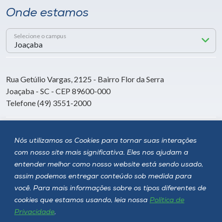
Onde estamos
Selecione o campus
Rua Getúlio Vargas, 2125 - Bairro Flor da Serra
Joaçaba - SC - CEP 89600-000
Telefone (49) 3551-2000
Siga a Unoesc
Nós utilizamos os Cookies para tornar suas interações
com nosso site mais significativa. Eles nos ajudam a
entender melhor como nosso website está sendo usado,
assim podemos entregar conteúdo sob medida para
você. Para mais informações sobre os tipos diferentes de
cookies que estamos usando, leia nossa
Política de
Privacidade
.