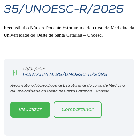
35/UNOESC-R/2025
I.nova
Reconstitui o Núcleo Docente Estruturante do curso de Medicina da
Diplomados
Universidade do Oeste de Santa Catarina – Unoesc
.
Cultura
CPA
20/03/2025
PORTARIA N. 35/UNOESC-R/2025
Biblioteca
Reconstitui o Núcleo Docente Estruturante do curso de Medicina
da Universidade do Oeste de Santa Catarina - Unoesc.
Editora
Visualizar
Compartilhar
Rádio