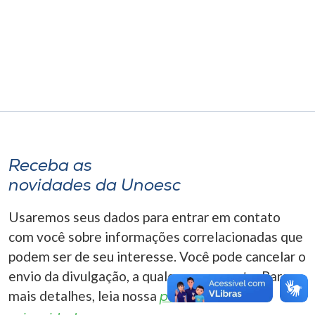
Museu
Unoesc
Store
Selecione
o idioma
Receba as
novidades da Unoesc
A+
Usaremos seus dados para entrar em contato
A-
com você sobre informações correlacionadas que
podem ser de seu interesse. Você pode cancelar o
envio da divulgação, a qualquer momento. Para
mais detalhes, leia nossa
política de