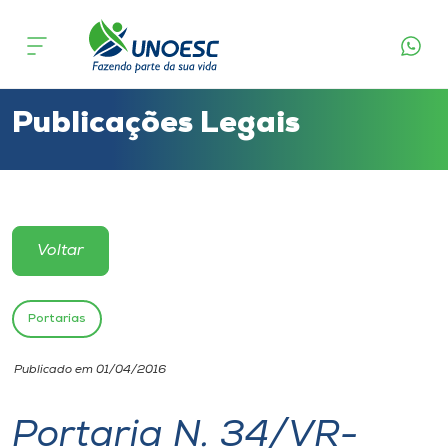
Cursos
Onde estamos
Publicações Legais
Pesquisa
Atendimento ao Estudante
Voltar
Portal de Ensino
Portarias
A
Publicado em 01/04/2016
Unoesc
Portaria N. 34/VR-
Internacionalização