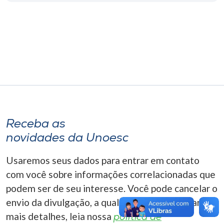
Museu
Unoesc
Store
Selecione
o idioma
Receba as
novidades da Unoesc
A+
Usaremos seus dados para entrar em contato
A-
com você sobre informações correlacionadas que
podem ser de seu interesse. Você pode cancelar o
envio da divulgação, a qualquer momento. Para
mais detalhes, leia nossa
política de