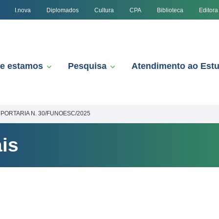
I.nova
Diplomados
Cultura
CPA
Biblioteca
Editora
e estamos
Pesquisa
Atendimento ao Est
PORTARIA N. 30/FUNOESC/2025
is