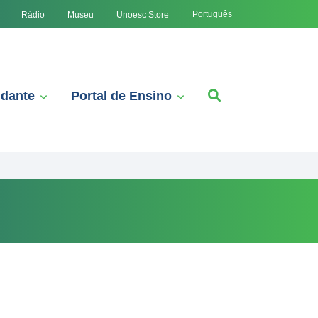
Português
Rádio
Museu
Unoesc Store
udante
Portal de Ensino