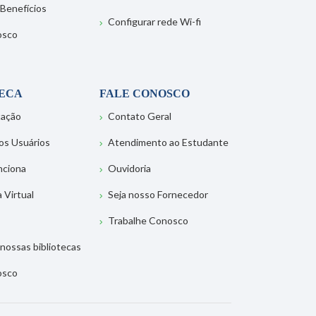
 Benefícios
Configurar rede Wi-fi
osco
TECA
FALE CONOSCO
tação
Contato Geral
os Usuários
Atendimento ao Estudante
nciona
Ouvidoria
a Virtual
Seja nosso Fornecedor
Trabalhe Conosco
nossas bibliotecas
osco