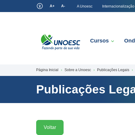
A+
A-
A Unoesc
Internacionalização
Cursos
Ond
Página Inicial
Sobre a Unoesc
Publicações Legais
Publicações Lega
Voltar