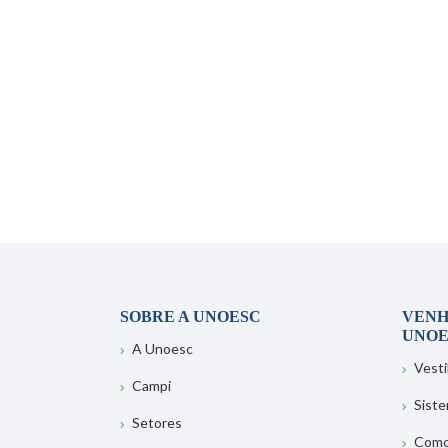
SOBRE A UNOESC
VENH
UNOE
A Unoesc
Vesti
Campi
Sist
Setores
Como