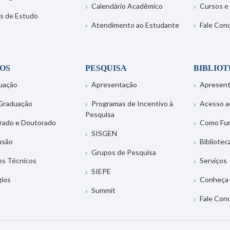
Calendário Acadêmico
Cursos e
s de Estudo
Atendimento ao Estudante
Fale Con
OS
PESQUISA
BIBLIO
uação
Apresentação
Apresen
Graduação
Programas de Incentivo à
Acesso a
Pesquisa
rado e Doutorado
Como Fu
SISGEN
nsão
Bibliotec
Grupos de Pesquisa
os Técnicos
Serviços
SIEPE
gios
Conheça 
Summit
Fale Con