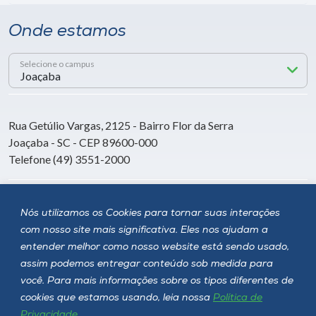
Onde estamos
Selecione o campus
Rua Getúlio Vargas, 2125 - Bairro Flor da Serra
Joaçaba - SC - CEP 89600-000
Telefone (49) 3551-2000
Siga a Unoesc
Nós utilizamos os Cookies para tornar suas interações
com nosso site mais significativa. Eles nos ajudam a
entender melhor como nosso website está sendo usado,
assim podemos entregar conteúdo sob medida para
você. Para mais informações sobre os tipos diferentes de
cookies que estamos usando, leia nossa
Política de
Privacidade
.