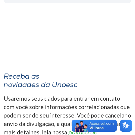
Museu
Unoesc
Store
Selecione
o idioma
Receba as
novidades da Unoesc
A+
A-
Usaremos seus dados para entrar em contato
com você sobre informações correlacionadas que
podem ser de seu interesse. Você pode cancelar o
envio da divulgação, a qualquer momento. Para
mais detalhes, leia nossa
política de