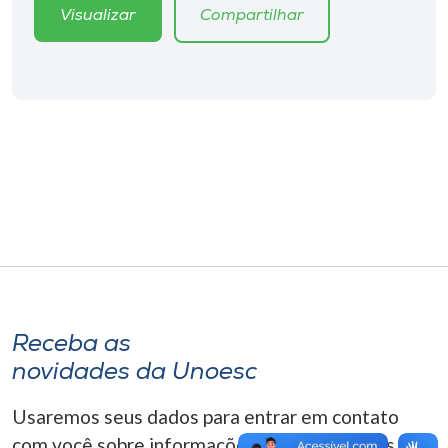
Museu
Visualizar
Compartilhar
Unoesc
Store
Selecione
o idioma
A+
A-
Receba as
novidades da Unoesc
Usaremos seus dados para entrar em contato
com você sobre informações correlacionadas que