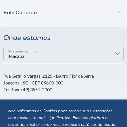
Fale Conosco
Onde estamos
Selecione o campus
Rua Getúlio Vargas, 2125 - Bairro Flor da Serra
Joaçaba - SC - CEP 89600-000
Telefone (49) 3551-2000
Siga a Unoesc
Nós utilizamos os Cookies para tornar suas interações
com nosso site mais significativa. Eles nos ajudam a
entender melhor como nosso website está sendo usado,