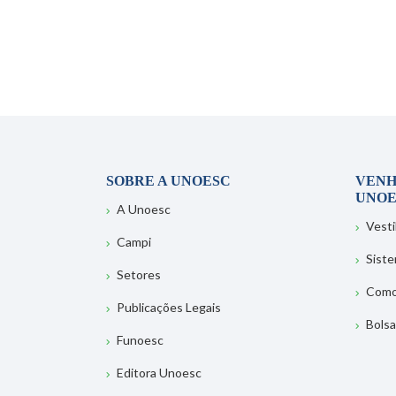
SOBRE A UNOESC
VENH
UNOE
A Unoesc
Vesti
Campi
Sist
Setores
Como
Publicações Legais
Bolsa
Funoesc
Editora Unoesc