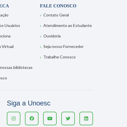
TECA
FALE CONOSCO
tação
Contato Geral
os Usuários
Atendimento ao Estudante
nciona
Ouvidoria
a Virtual
Seja nosso Fornecedor
Trabalhe Conosco
nossas bibliotecas
osco
Siga a Unoesc