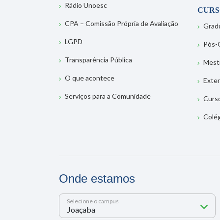
Rádio Unoesc
CURS
CPA – Comissão Própria de Avaliação
Grad
LGPD
Pós-
Transparência Pública
Mest
O que acontece
Exte
Serviços para a Comunidade
Curs
Colé
Onde estamos
Selecione o campus