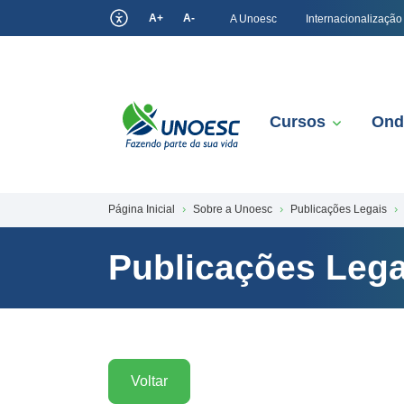
A+
A-
A Unoesc
Internacionalização
Cursos
Ond
Página Inicial
Sobre a Unoesc
Publicações Legais
Publicações Lega
Voltar