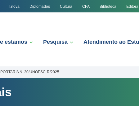
I.nova
Diplomados
Cultura
CPA
Biblioteca
Editora
e estamos
Pesquisa
Atendimento ao Est
PORTARIA N. 20/UNOESC-R/2025
is