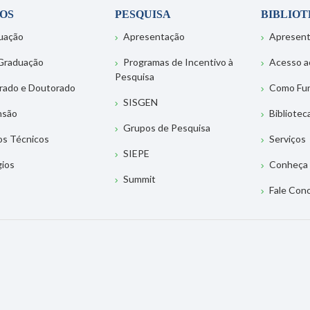
OS
PESQUISA
BIBLIO
uação
Apresentação
Apresen
Graduação
Programas de Incentivo à
Acesso a
Pesquisa
rado e Doutorado
Como Fu
SISGEN
nsão
Bibliotec
Grupos de Pesquisa
os Técnicos
Serviços
SIEPE
gios
Conheça 
Summit
Fale Con