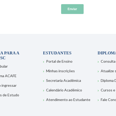
A PARA A
ESTUDANTES
DIPLOM
SC
Portal de Ensino
Consulta
bular
Minhas inscrições
Atualize
ema ACAFE
Secretaria Acadêmica
Diploma D
 ingressar
Calendário Acadêmico
Cursos e
s de Estudo
Atendimento ao Estudante
Fale Con