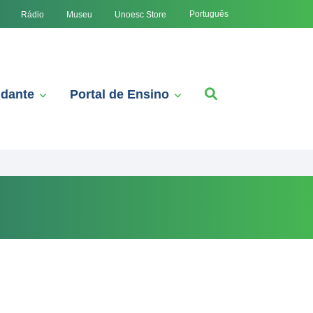
Português
Rádio
Museu
Unoesc Store
udante
Portal de Ensino