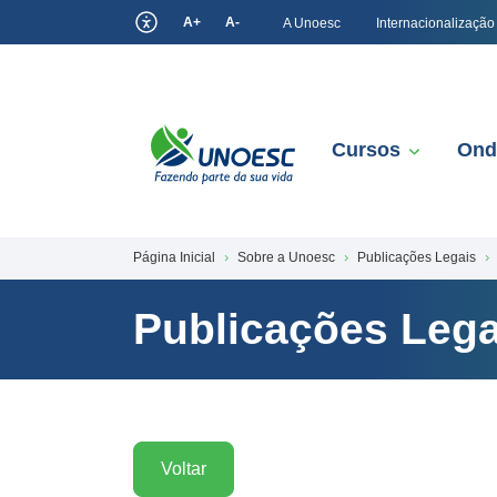
A+
A-
A Unoesc
Internacionalização
Cursos
Ond
Página Inicial
Sobre a Unoesc
Publicações Legais
Publicações Lega
Voltar