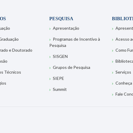
OS
PESQUISA
BIBLIO
uação
Apresentação
Apresen
Graduação
Programas de Incentivo à
Acesso a
Pesquisa
rado e Doutorado
Como Fu
SISGEN
nsão
Bibliotec
Grupos de Pesquisa
os Técnicos
Serviços
SIEPE
gios
Conheça 
Summit
Fale Con