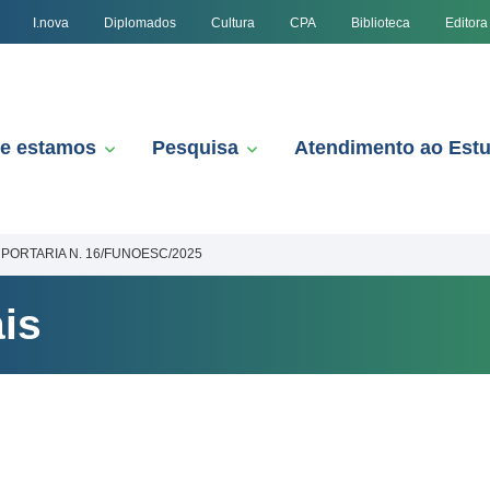
I.nova
Diplomados
Cultura
CPA
Biblioteca
Editora
e estamos
Pesquisa
Atendimento ao Est
PORTARIA N. 16/FUNOESC/2025
is