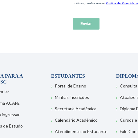
A PARA A
ESTUDANTES
DIPLOM
SC
Portal de Ensino
Consulta
bular
Minhas inscrições
Atualize
ema ACAFE
Secretaria Acadêmica
Diploma D
 ingressar
Calendário Acadêmico
Cursos e
s de Estudo
Atendimento ao Estudante
Fale Con