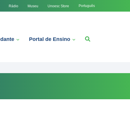
Português
Rádio
Museu
Unoesc Store
udante
Portal de Ensino