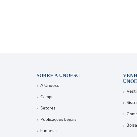
SOBRE A UNOESC
VENH
UNOE
A Unoesc
Vesti
Campi
Sist
Setores
Como
Publicações Legais
Bolsa
Funoesc