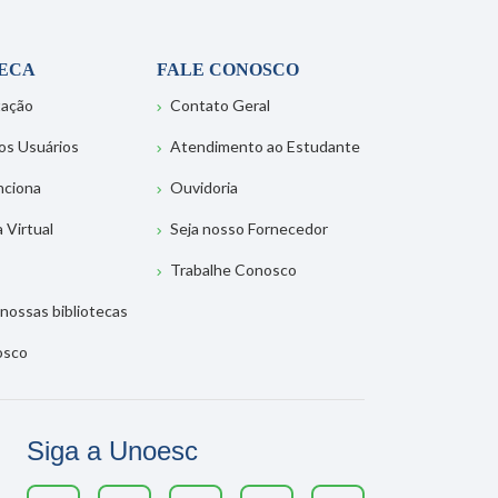
TECA
FALE CONOSCO
tação
Contato Geral
os Usuários
Atendimento ao Estudante
nciona
Ouvidoria
a Virtual
Seja nosso Fornecedor
Trabalhe Conosco
nossas bibliotecas
osco
Siga a Unoesc