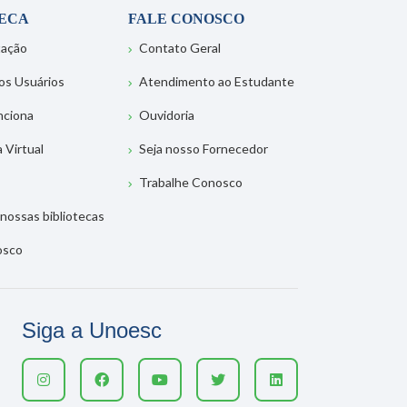
TECA
FALE CONOSCO
tação
Contato Geral
os Usuários
Atendimento ao Estudante
nciona
Ouvidoria
a Virtual
Seja nosso Fornecedor
Trabalhe Conosco
nossas bibliotecas
osco
Siga a Unoesc