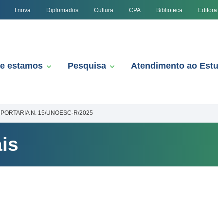
I.nova
Diplomados
Cultura
CPA
Biblioteca
Editora
e estamos
Pesquisa
Atendimento ao Est
PORTARIA N. 15/UNOESC-R/2025
is