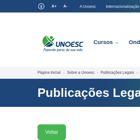
A+
A-
A Unoesc
Internacionalização
Cursos
Ond
Página Inicial
Sobre a Unoesc
Publicações Legais
Publicações Lega
Voltar