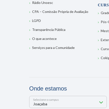
Rádio Unoesc
CURS
CPA – Comissão Própria de Avaliação
Grad
LGPD
Pós-
Transparência Pública
Mest
O que acontece
Exte
Serviços para a Comunidade
Curs
Colé
Onde estamos
Selecione o campus