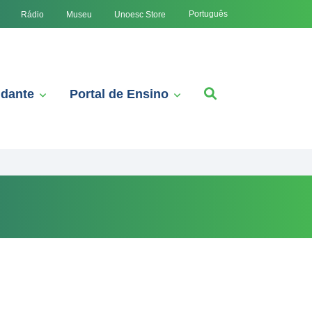
Português
Rádio
Museu
Unoesc Store
udante
Portal de Ensino