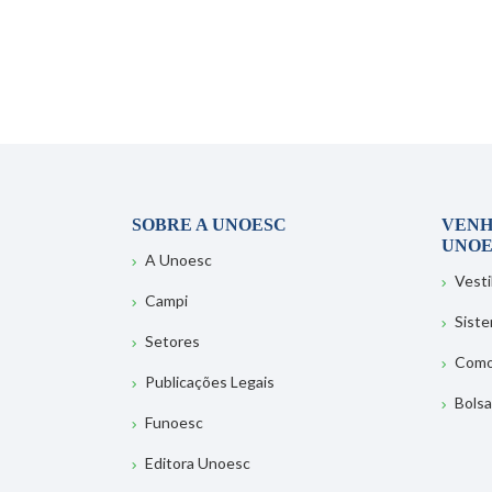
SOBRE A UNOESC
VENH
UNOE
A Unoesc
Vesti
Campi
Sist
Setores
Como
Publicações Legais
Bolsa
Funoesc
Editora Unoesc