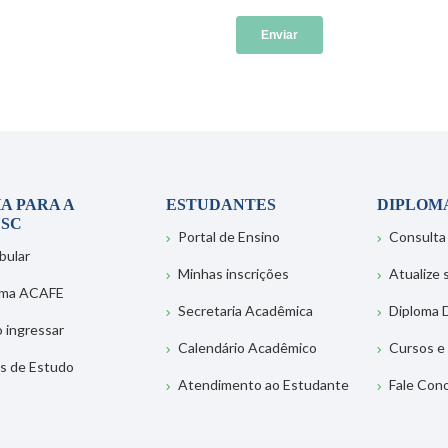
A PARA A
ESTUDANTES
DIPLOM
SC
Portal de Ensino
Consulta
bular
Minhas inscrições
Atualize
ema ACAFE
Secretaria Acadêmica
Diploma D
 ingressar
Calendário Acadêmico
Cursos e
s de Estudo
Atendimento ao Estudante
Fale Con