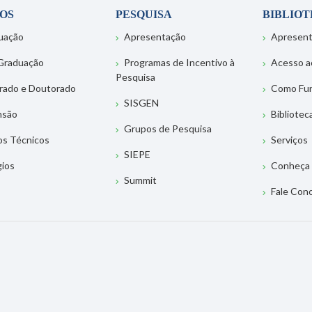
OS
PESQUISA
BIBLIO
uação
Apresentação
Apresen
Graduação
Programas de Incentivo à
Acesso a
Pesquisa
rado e Doutorado
Como Fu
SISGEN
nsão
Bibliotec
Grupos de Pesquisa
os Técnicos
Serviços
SIEPE
gios
Conheça 
Summit
Fale Con