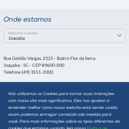
Onde estamos
Selecione o campus
Rua Getúlio Vargas, 2125 - Bairro Flor da Serra
Joaçaba - SC - CEP 89600-000
Telefone (49) 3551-2000
Siga a Unoesc
Nós utilizamos os Cookies para tornar suas interações
com nosso site mais significativa. Eles nos ajudam a
entender melhor como nosso website está sendo usado,
assim podemos entregar conteúdo sob medida para
você. Para mais informações sobre os tipos diferentes de
cookies que estamos usando, leia nossa
Política de