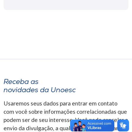
Museu
Unoesc
Store
Selecione
o idioma
Receba as
A+
novidades da Unoesc
A-
Usaremos seus dados para entrar em contato
com você sobre informações correlacionadas que
podem ser de seu interesse. Você pode cancelar o
envio da divulgação, a qualquer momento. Para