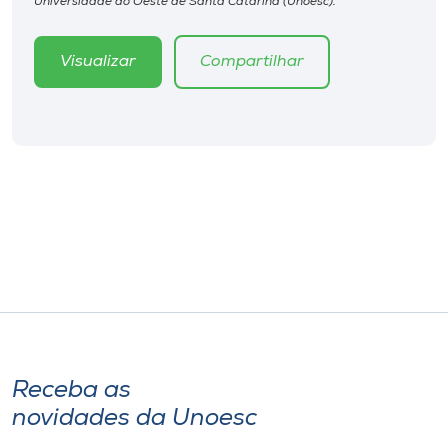
Universidade do Oeste de Santa Catarina (Unoesc).
Museu
Visualizar
Compartilhar
Unoesc
Store
Selecione
o idioma
A+
A-
Receba as
novidades da Unoesc